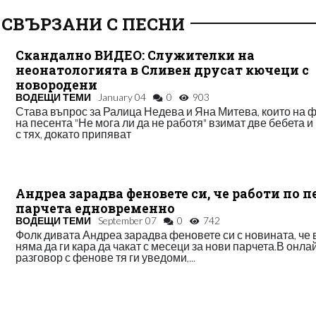
 СВЪРЗАНИ С ПЕСНИ
Скандално ВИДЕО: Служителки на
неонатологията в Сливен друсат кючеци с
новородени
ВОДЕЩИ ТЕМИ
January 04
0
903
Става въпрос за Ралица Недева и Яна Митева, които на 
на песента "Не мога ли да не работя" взимат две бебета и
с тях, докато припяват
Андреа зарадва феновете си, че работи по п
парчета едновременно
ВОДЕЩИ ТЕМИ
September 07
0
742
Фолк дивата Андреа зарадва феновете си с новината, че 
няма да ги кара да чакат с месеци за нови парчета.В онла
разговор с фенове тя ги уведоми,...