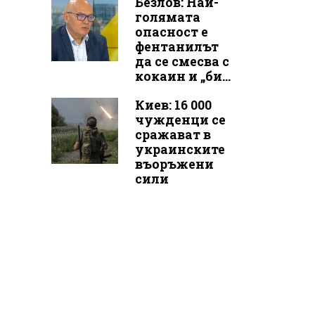
Безлов: Най-
голямата
опасност е
фентанилът
да се смесва с
кокаин и „би...
Киев: 16 000
чужденци се
сражават в
украинските
въоръжени
сили