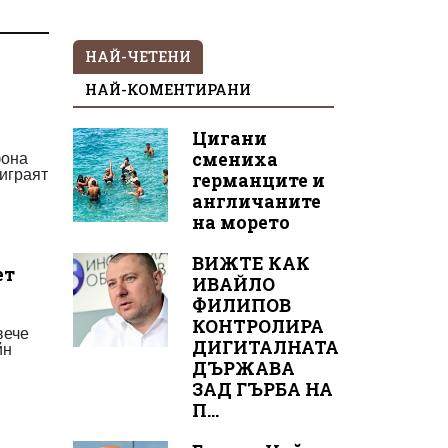
НАЙ-ЧЕТЕНИ
НАЙ-КОМЕНТИРАНИ
Цигани
фона
смениха
 играят
германците и
англичаните
на морето
ВИЖТЕ КАК
ет
ИВАЙЛО
ФИЛИПОВ
КОНТРОЛИРА
вече
ДИГИТАЛНАТА
йн
ДЪРЖАВА
ЗАД ГЪРБА НА
П...