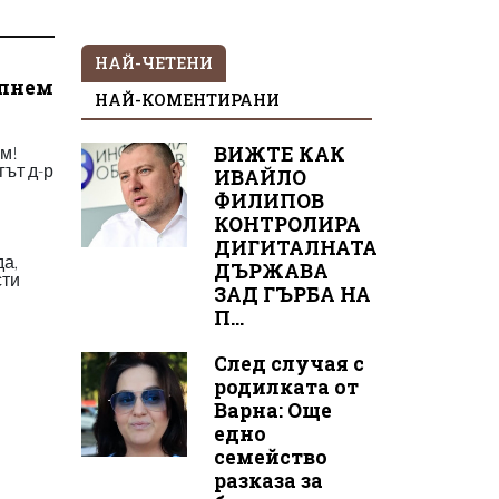
НАЙ-ЧЕТЕНИ
ипнем
НАЙ-КОМЕНТИРАНИ
ям!
ВИЖТЕ КАК
гът д-р
ИВАЙЛО
ФИЛИПОВ
КОНТРОЛИРА
ДИГИТАЛНАТА
да,
ДЪРЖАВА
сти
ЗАД ГЪРБА НА
П...
След случая с
родилката от
Варна: Още
едно
семейство
разказа за