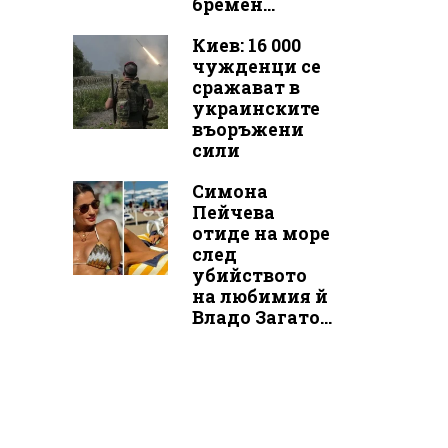
бремен...
Киев: 16 000
чужденци се
сражават в
украинските
въоръжени
сили
Симона
Пейчева
отиде на море
след
убийството
на любимия й
Владо Загато...