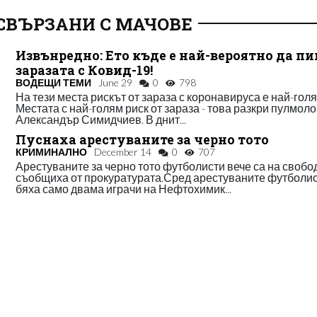
СВЪРЗАНИ С МАЧОВЕ
Извънредно: Ето къде е най-вероятно да п
заразата с Ковид-19!
ВОДЕЩИ ТЕМИ
June 29
0
798
На тези места рискът от зараза с коронавируса е най-гол
Местата с най-голям риск от зараза - това разкри пулмоло
Александър Симидчиев. В днит...
Пуснаха арестуваните за черно тото
КРИМИНАЛНО
December 14
0
707
Арестуваните за черно тото футболисти вече са на свобо
съобщиха от прокуратурата.Сред арестуваните футболи
бяха само двама играчи на Нефтохимик...