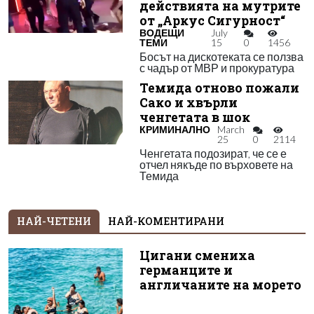
действията на мутрите
от „Аркус Сигурност“
ВОДЕЩИ
July
ТЕМИ
15
0
1456
Босът на дискотеката се ползва
с чадър от МВР и прокуратура
Темида отново пожали
Сако и хвърли
ченгетата в шок
КРИМИНАЛНО
March
25
0
2114
Ченгетата подозират, че се е
отчел някъде по върховете на
Темида
НАЙ-ЧЕТЕНИ
НАЙ-КОМЕНТИРАНИ
Цигани смениха
германците и
англичаните на морето