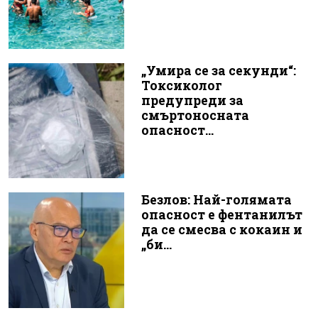
„Умира се за секунди“:
Токсиколог
предупреди за
смъртоносната
опасност...
Безлов: Най-голямата
опасност е фентанилът
да се смесва с кокаин и
„би...