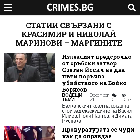
СТАТИИ СВЪРЗАНИ С
КРАСИМИР И НИКОЛАЙ
МАРИНОВИ – МАРГИНИТЕ
Излезлият предсрочно
от сръбски затвор
Сретан Йосич на два
пъти поръчва
убийството на Бойко
Борисов
ВОДЕЩИ
December
ТЕМИ
21
0
1057
Балканският крал на кокаина
стои зад екзекуциите на Васил
Илиев, Поли Пантев, и Димата
Руснака
Прокуратурата се чуди
как да оправдае