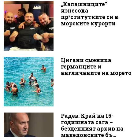
„Калашниците“
изнесоха
пр*ститутките си в
морските курорти
Цигани смениха
германците и
англичаните на морето
Радев: Край на 15-
годишната сага –
безценният архив на
македонските бъ...