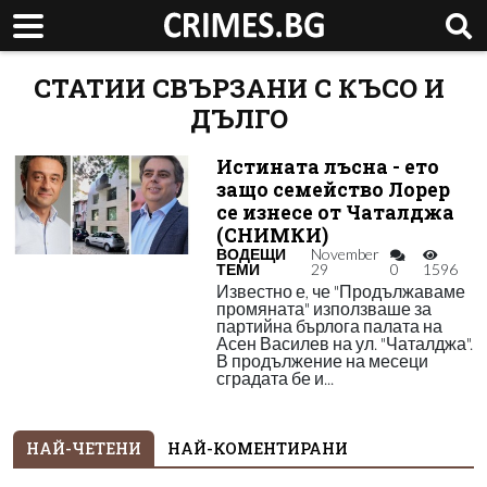
СТАТИИ СВЪРЗАНИ С КЪСО И
ДЪЛГО
Истината лъсна - ето
защо семейство Лорер
се изнесе от Чаталджа
(СНИМКИ)
ВОДЕЩИ
November
ТЕМИ
29
0
1596
Известно е, че "Продължаваме
промяната" използваше за
партийна бърлога палата на
Асен Василев на ул. "Чаталджа".
В продължение на месеци
сградата бе и...
НАЙ-ЧЕТЕНИ
НАЙ-КОМЕНТИРАНИ