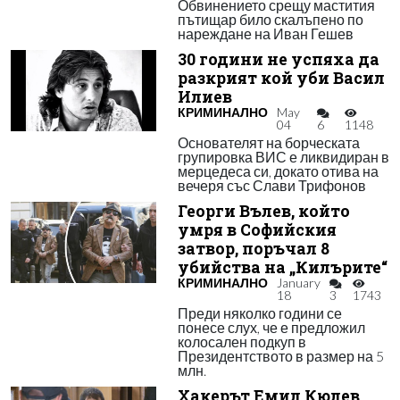
Обвинението срещу мастития
пътищар било скалъпено по
нареждане на Иван Гешев
30 години не успяха да
разкрият кой уби Васил
Илиев
КРИМИНАЛНО
May
04
6
1148
Основателят на борческата
групировка ВИС е ликвидиран в
мерцедеса си, докато отива на
вечеря със Слави Трифонов
Георги Вълев, който
умря в Софийския
затвор, поръчал 8
убийства на „Килърите“
КРИМИНАЛНО
January
18
3
1743
Преди няколко години се
понесе слух, че е предложил
колосален подкуп в
Президентството в размер на 5
млн.
Хакерът Емил Кюлев