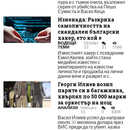
пура и с тъмни очила, възложил
серия от убийства на Пешо
Сумиста и Васко Кеца
Изненада: Разкриха
самоличността на
скандален български
хакер, ето кой е
ВОДЕЩИ
October
ТЕМИ
13
11
5586
Известният хакер с псевдоним
Емил Кюлев, който стана
медийно известен с
рекетирането на известни
личности и продажба на лични
данни вече е разкрит и с...
Георги Илиев возил
парите си в багажника,
хвърлял по 50 000 марки
за оркестър на нощ
АНАЛИЗИ
February
15
0
1008
Васил Илиев успял да направи
около 30 милиона долара чрез
ВИС преди да го убият, казва