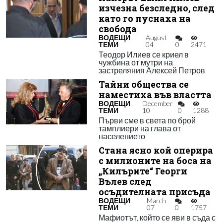
изчезна безследно, след
като го пуснаха на
свобода
ВОДЕЩИ
August
ТЕМИ
04
0
2471
Теодор Илиев се криел в
чужбина от мутри на
застреляния Алексей Петров
Тайни общества се
наместиха във властта
ВОДЕЩИ
December
ТЕМИ
10
0
1288
Първи сме в света по брой
тамплиери на глава от
населението
Стана ясно кой оперира
с милионите на боса на
„Килърите“ Георги
Вълев след
осъдителната присъда
ВОДЕЩИ
March
ТЕМИ
07
0
1757
Мафиотът, който се яви в съда с