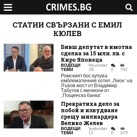
СТАТИИ СВЪРЗАНИ С ЕМИЛ
КЮЛЕВ
Бивш депутат в имотна
сделка за 15 млн. лв. с
Киро Японеца
ВОДЕЩИ
November
ТЕМИ
28
0
742
Ромският бос купува
емблематичния хотел „Лион“ на
Лъвов мост от Владимир
Табутов с милиони от
„Пощенска банка“
Прекратиха дело за
побой и изнудване
срещу милиардера
Велико Желев
ВОДЕЩИ
September
ТЕМИ
15
0
679