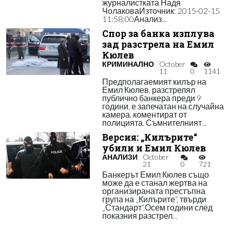
журналистката Надя
ЧолаковаИзточник: 2015-02-15
11:58:00Анализ...
Спор за банка изплува
зад разстрела на Емил
Кюлев
КРИМИНАЛНО
October
11
0
1141
Предполагаемият килър на
Емил Кюлев, разстрелял
публично банкера преди 9
години, е запечатан на случайна
камера, коментират от
полицията. Съмнителният...
Версия: „Килърите“
убили и Емил Кюлев
АНАЛИЗИ
October
21
0
721
Банкерът Емил Кюлев също
може да е станал жертва на
организираната престъпна
група на „Килърите“, твърди
„Стандарт“.Осем години след
показния разстрел...