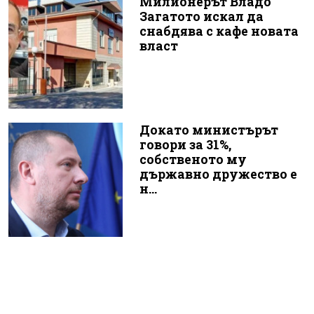
Милионерът Владо
Загатото искал да
снабдява с кафе новата
власт
Докато министърът
говори за 31%,
собственото му
държавно дружество е
н...