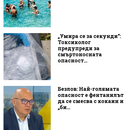
„Умира се за секунди“:
Токсиколог
предупреди за
смъртоносната
опасност...
Безлов: Най-голямата
опасност е фентанилът
да се смесва с кокаин и
„би...