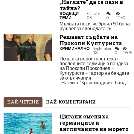
„Наглите“ да се пази в
тайна?
ВОДЕЩИ
October
ТЕМИ
08
0
1260
Мълвата носи, че броил 50 бона
рушвет за свободата си
Решават съдбата на
Прокопи Културиста
КРИМИНАЛНО
September
08
0
1505
По всяка вероятност текат
последните седмици в пандиза
на Прокопи Прокопиев –
Културиста – тартор на бандата
за отвличания
„Наглите“.Кръвожадният банд...
НАЙ-ЧЕТЕНИ
НАЙ-КОМЕНТИРАНИ
Цигани смениха
германците и
англичаните на морето