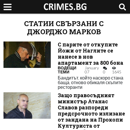
СТАТИИ СВЪРЗАНИ С
ДЖОРДЖО МАРКОВ
С парите от откупите
Йожи от Наглите се
нанесе в нов
апартамент за 800 бона
ВОДЕЩИ
January
ТЕМИ
07
0
1645
Бандитът, който наскоро стана
баща, отново обикаля скъпите
ресторанти
Защо правосъдният
министър Атанас
Славов разпореди
предсрочното излизане
от зандана на Прокопи
Културиста от