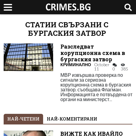
СТАТИИ СВЪРЗАНИ С
БУРГАСКИЯ ЗАТВОР
Разследват
корупционна схема в
бургаския затвор
КРИМИНАЛНО
October
11
0
385
МВР извършва проверка по
сигнали за сериозна
корупционна схема в бургаския
затвор, съобщава Флагман.
Информацията е потвърдена от
органи на министерст...
НАЙ-ЧЕТЕНИ
НАЙ-КОМЕНТИРАНИ
ВИЖТЕ КАК ИВАЙЛО