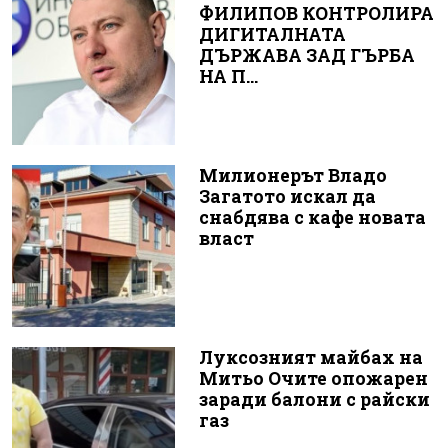
ФИЛИПОВ КОНТРОЛИРА
ДИГИТАЛНАТА
ДЪРЖАВА ЗАД ГЪРБА
НА П...
Милионерът Владо
Загатото искал да
снабдява с кафе новата
власт
Луксозният майбах на
Митьо Очите опожарен
заради балони с райски
газ