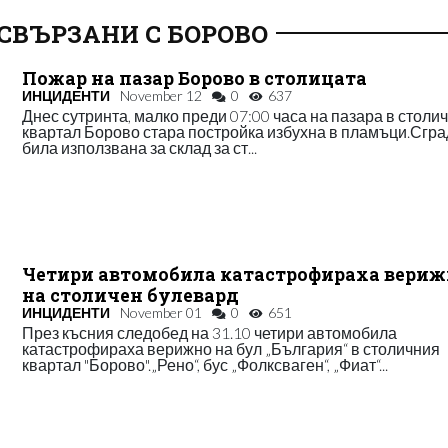
СВЪРЗАНИ С БОРОВО
Пожар на пазар Борово в столицата
ИНЦИДЕНТИ
November 12
0
637
Днес сутринта, малко преди 07:00 часа на пазара в столи
квартал Борово стара постройка избухна в пламъци.Сгра
била използвана за склад за ст...
Четири автомобила катастрофираха вериж
на столичен булевард
ИНЦИДЕНТИ
November 01
0
651
През късния следобед на 31.10 четири автомобила
катастрофираха верижно на бул „България“ в столичния
квартал "Борово".„Рено“, бус „Фолксваген“, „Фиат“...