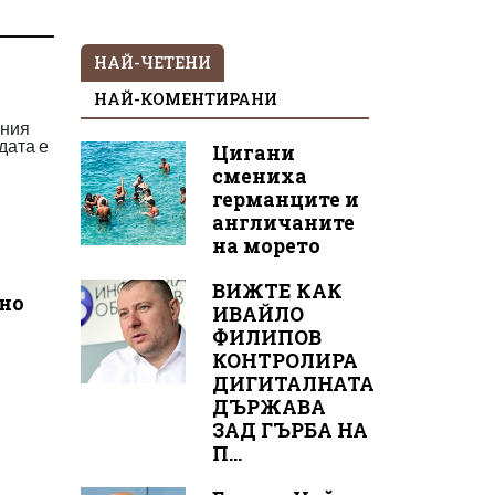
НАЙ-ЧЕТЕНИ
НАЙ-КОМЕНТИРАНИ
чния
дата е
Цигани
смениха
германците и
англичаните
на морето
ВИЖТЕ КАК
но
ИВАЙЛО
ФИЛИПОВ
КОНТРОЛИРА
ДИГИТАЛНАТА
ДЪРЖАВА
ЗАД ГЪРБА НА
П...