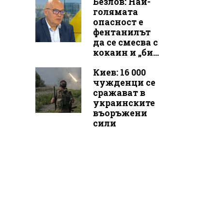
Безлов: Най-
голямата
опасност е
фентанилът
да се смесва с
кокаин и „би...
Киев: 16 000
чужденци се
сражават в
украинските
въоръжени
сили