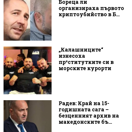
Бореца ли
организираха първото
криптоубийство в Б...
„Калашниците“
изнесоха
пр*ститутките си в
морските курорти
Радев: Край на 15-
годишната сага –
безценният архив на
македонските бъ...