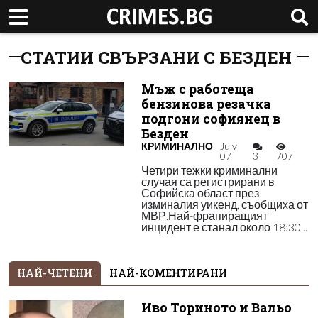
СТАТИИ СВЪРЗАНИ С БЕЗДЕН
Мъж с работеща
бензинова резачка
подгони софиянец в
Безден
КРИМИНАЛНО
July
07
3
707
Четири тежки криминални
случая са регистрирани в
Софийска област през
изминалия уикенд, съобщиха от
МВР.Най-фрапиращият
инцидент е станал около 18:30...
НАЙ-ЧЕТЕНИ
НАЙ-КОМЕНТИРАНИ
Иво Ториното и Вальо