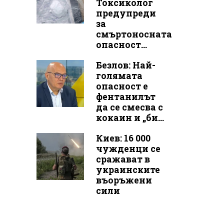
Токсиколог
предупреди
за
смъртоносната
опасност...
Безлов: Най-
голямата
опасност е
фентанилът
да се смесва с
кокаин и „би...
Киев: 16 000
чужденци се
сражават в
украинските
въоръжени
сили