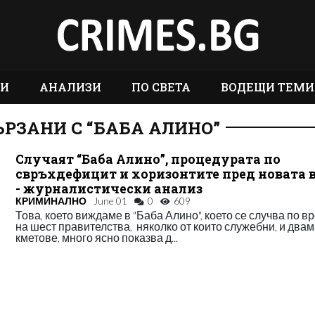
ТИ
АНАЛИЗИ
ПО СВЕТА
ВОДЕЩИ ТЕМИ
РЗАНИ С “БАБА АЛИНО”
Случаят “Баба Алино”, процедурата по
свръхдефицит и хоризонтите пред новата 
- журналистически анализ
КРИМИНАЛНО
June 01
0
609
Това, което виждаме в "Баба Алино", което се случва по в
на шест правителства, няколко от които служебни, и два
кметове, много ясно показва д...