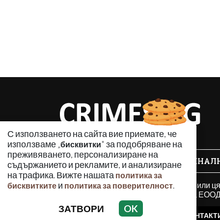
С използването на сайта вие приемате, че
използваме „
" за подобряване на
бисквитки
преживяването, персонализиране на
КРИМИНАЛ
съдържанието и рекламите, и анализиране
на трафика. Вижте нашата
политика за
Използването и публикуването на част или ц
и
.
бисквитките
политика за поверителност
разрешение на Медийна група Асмара ЕООД 
ЗАТВОРИ
OK
РЕКЛАМА
КОНТАКТ