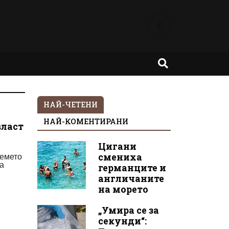
НАЙ-ЧЕТЕНИ
НАЙ-КОМЕНТИРАНИ
власт
Цигани
ремето
смениха
ма
германците и
англичаните
на морето
„Умира се за
секунди“: