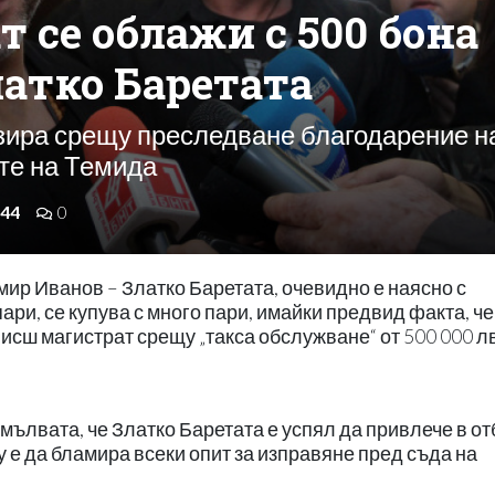
 се облажи с 500 бона
латко Баретата
зира срещу преследване благодарение н
те на Темида
44
0
р Иванов – Златко Баретата, очевидно е наясно с
 пари, се купува с много пари, имайки предвид факта, че
висш магистрат срещу „такса обслужване“ от 500 000 лв
 мълвата, че Златко Баретата е успял да привлече в о
у е да бламира всеки опит за изправяне пред съда на