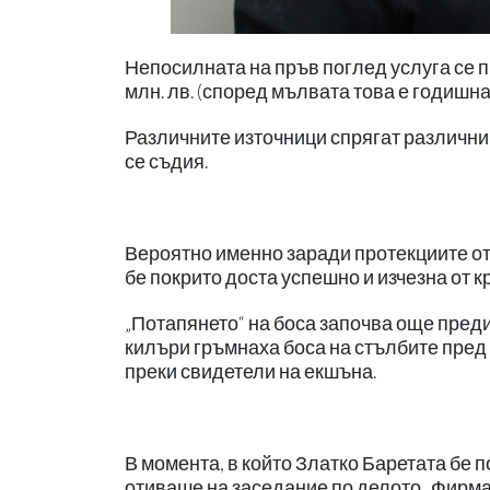
Непосилната на пръв поглед услуга се 
млн. лв. (според мълвата това е годишна 
Различните източници спрягат различни 
се съдия.
Вероятно именно заради протекциите от
бе покрито доста успешно и изчезна от 
„Потапянето“ на боса започва още преди 
килъри гръмнаха боса на стълбите пред
преки свидетели на екшъна.
В момента, в който Златко Баретата бе 
отиваше на заседание по делото „Фирма