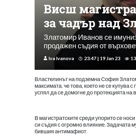
Висш магистрат
за чадър над З
Златомир Иванов се имуни
продажен съдия от върхове
Iva Ivanova
23:47 | 19 Jan 23
13
Властелинът на подземна София Златоми
максимата, че това, което не се купува с
успял да се домогне до протекцията на 
В магистратските среди упорито се носи
си съдия с огромно влияние. Задачата м
бившия антимафиот.