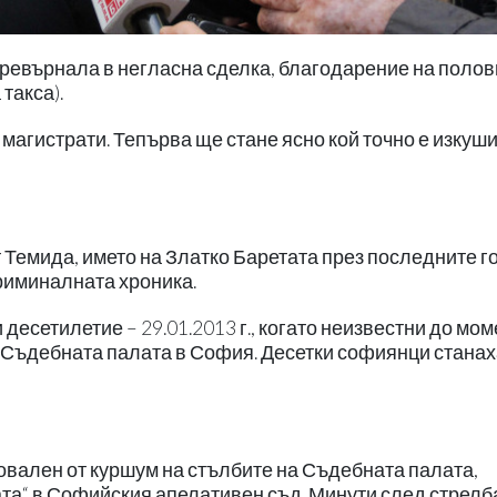
превърнала в негласна сделка, благодарение на поло
такса).
магистрати. Тепърва ще стане ясно кой точно е изкуш
 Темида, името на Златко Баретата през последните г
криминалната хроника.
десетилетие – 29.01.2013 г., когато неизвестни до мо
 Съдебната палата в София. Десетки софиянци стана
повален от куршум на стълбите на Съдебната палата,
та“ в Софийския апелативен съд. Минути след стрелб