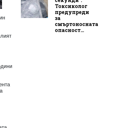
секунди“:
Токсиколог
предупреди
вин
за
смъртоносната
опасност...
илият
одини
мента
ха
ата