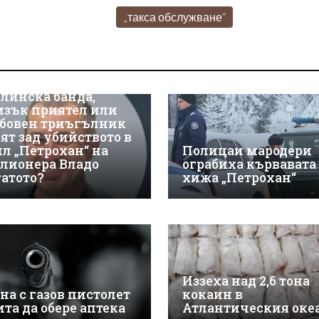
„такса обслужване“
линска банда,
изък приятел или
бовен триъгълник
оят зад убийството в
ил „Петрохан“ на
Полицаи мародери
лионера Владо
ограбиха кървавата
гатото?
хижа „Петрохан“
Иззеха над 2,6 тона
на с газов пистолет
кокаин в
ита да обере аптека
Атлантическия оке