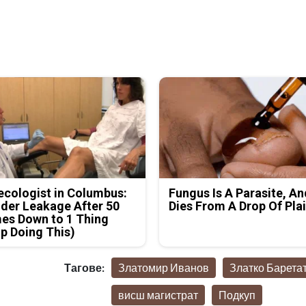
cologist in Columbus:
Fungus Is A Parasite, An
der Leakage After 50
Dies From A Drop Of Plai
es Down to 1 Thing
p Doing This)
Тагове:
Златомир Иванов
Златко Барета
висш магистрат
Подкуп