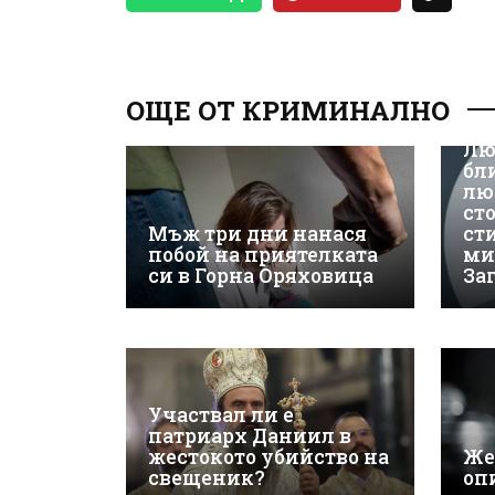
ОЩЕ ОТ КРИМИНАЛНО
Лю
бл
лю
ст
Мъж три дни нанася
ст
побой на приятелката
ми
си в Горна Оряховица
За
Участвал ли е
патриарх Даниил в
жестокото убийство на
Же
свещеник?
оп