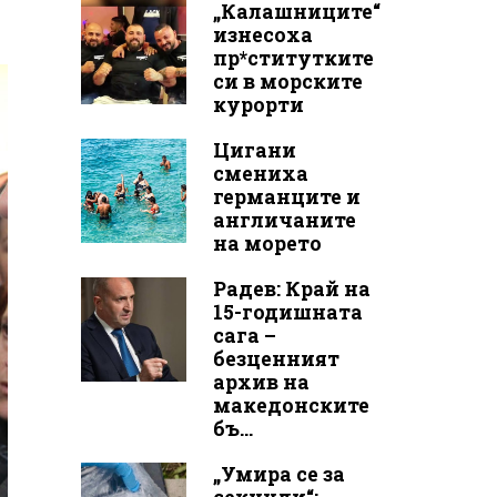
„Калашниците“
изнесоха
пр*ститутките
си в морските
курорти
Цигани
смениха
германците и
англичаните
на морето
Радев: Край на
15-годишната
сага –
безценният
архив на
македонските
бъ...
„Умира се за