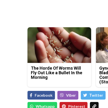
The Horde Of Worms Will
Gyne
Fly Out Like a Bullet In the
Blad
Morning
Com
(Sto
Facebook
Viber
Тwitter
Whatsapp
Pinterest