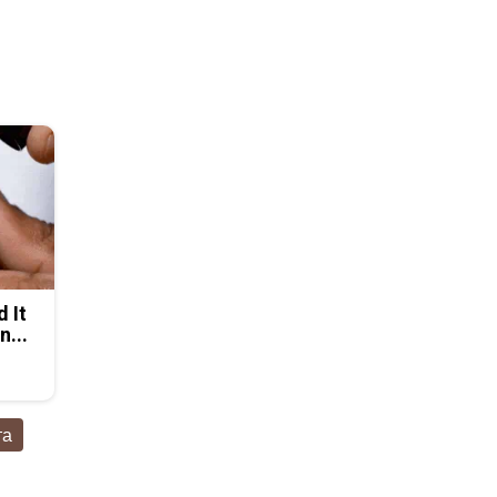
d It
n...
та