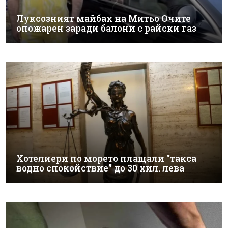
Луксозният майбах на Митьо Очите
опожарен заради балони с райски газ
Хотелиери по морето плащали "такса
водно спокойствие" до 30 хил. лева