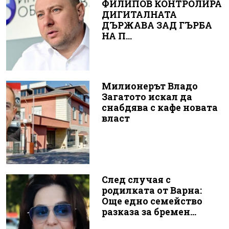
ФИЛИПОВ КОНТРОЛИРА
ДИГИТАЛНАТА
ДЪРЖАВА ЗАД ГЪРБА
НА П...
Милионерът Владо
Загатото искал да
снабдява с кафе новата
власт
След случая с
родилката от Варна:
Още едно семейство
разказа за бремен...