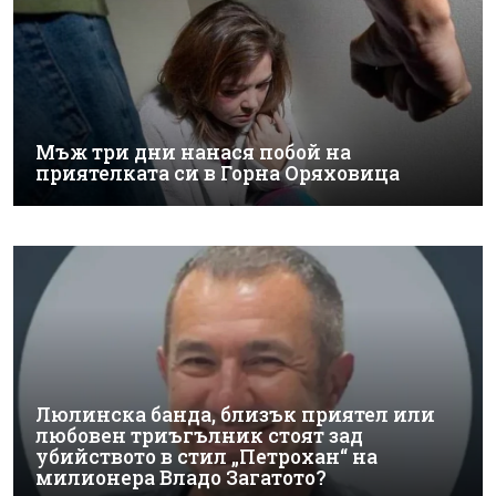
Мъж три дни нанася побой на
приятелката си в Горна Оряховица
Люлинска банда, близък приятел или
любовен триъгълник стоят зад
убийството в стил „Петрохан“ на
милионера Владо Загатото?