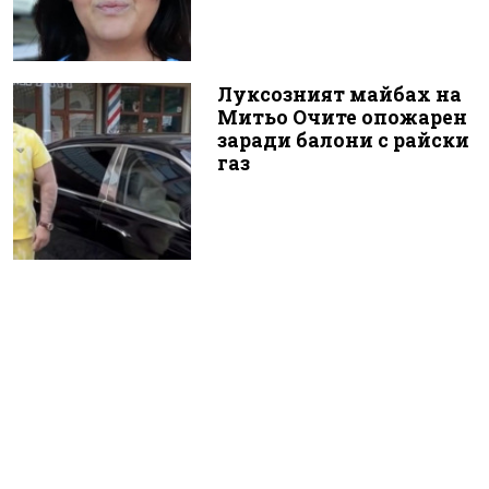
Луксозният майбах на
Митьо Очите опожарен
заради балони с райски
газ