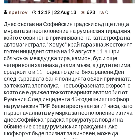
npetrov
12:19 | 22 Aug 13
693
0
Днес състав на Софийския градски съд ще гледа
мярката за неотклонение на румънския тираджия,
който е обвинен в причиняване на катастрофа на
автомагистрала "Хемус" край гара Яна.Жестокият
пътен инцидент стана на 19 август в 11 ч. При
сблъсъка между два тира, камион, бус и още
четири коли загинаха двама мъже, а други петима,
сред които и 11-годишно дете, бяха ранени.Ден
след кървавата баня полицията обяви причината
за тежката злополука - несъобразената скорост, с
която се е движел тежкотоварният автомобил от
Румъния.След инцидента 45-годишният шофьор
на румънския ТИР беше арестуван за 72 часа, като
първоначалната му мярка за неотклонение изтича
днес.Софийска градска прокуратура повдигна
обвинение срещу румънския гражданин. Ако
шофьорът бъде признат за виновен, може да