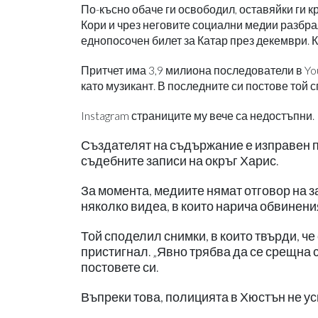
По-късно обаче ги освободил, оставяйки ги к
Кори и чрез неговите социални медии разбрал
еднопосочен билет за Катар през декември. Ка
Притчет има 3,9 милиона последователи в Y
като музикант. В последните си постове той с
Instagram страниците му вече са недостъпни.
Създателят на съдържание е изправен п
съдебните записи на окръг Харис.
За момента, медиите нямат отговор на за
няколко видеа, в които нарича обвинения
Той споделил снимки, в които твърди, че
пристигнал. „Явно трябва да се срещна с
постовете си.
Въпреки това, полицията в Хюстън не у