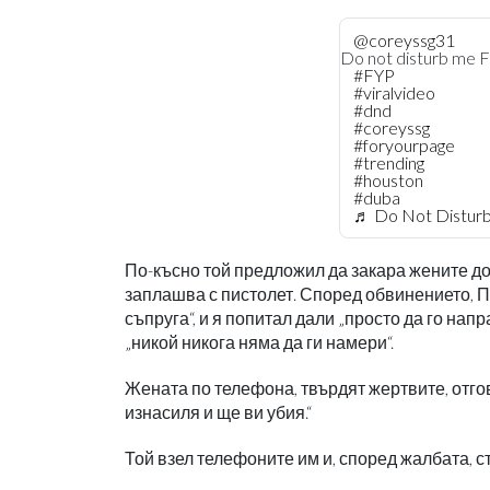
@coreyssg31
Do not disturb me 
#FYP
#viralvideo
#dnd
#coreyssg
#foryourpage
#trending
#houston
#duba
♬ Do Not Distur
По-късно той предложил да закара жените до 
заплашва с пистолет. Според обвинението, П
съпруга“, и я попитал дали „просто да го напр
„никой никога няма да ги намери“.
Жената по телефона, твърдят жертвите, отгов
изнасиля и ще ви убия.“
Той взел телефоните им и, според жалбата, с