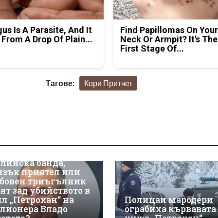
us Is A Parasite, And It
Find Papillomas On You
 From A Drop Of Plain...
Neck Or Armpit? It's The
First Stage Of...
Тагове:
Кори Притчет
линска банда,
изък приятел или
бовен триъгълник
оят зад убийството в
ил „Петрохан“ на
Полицаи мародери
лионера Владо
ограбиха кървавата