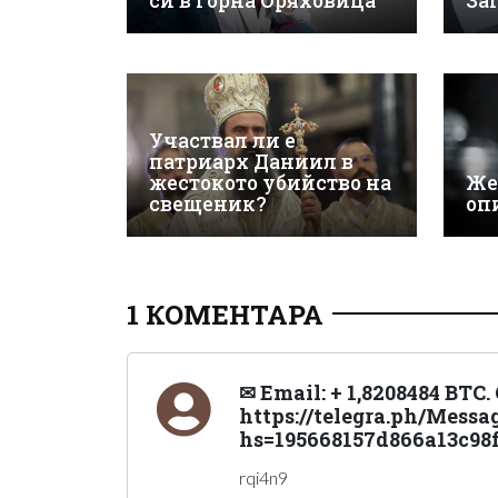
си в Горна Оряховица
За
Участвал ли е
патриарх Даниил в
жестокото убийство на
Же
свещеник?
оп
1 КОМЕНТАРА
✉ Email: + 1,8208484 BTC.
https://telegra.ph/Messa
hs=195668157d866a13c98
rqi4n9