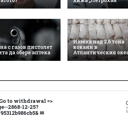
гатото?
хижа „Петрохан“
Иззеха над 2,6 тона
на с газов пистолет
кокаин в
ита да обере аптека
Атлантическия оке
 Go to withdrawal =>
ge--2868-12-25?
y
b
f95312b986cb5& ✉