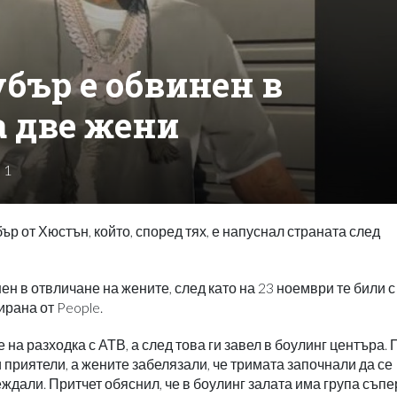
бър е обвинен в
а две жени
1
ър от Хюстън, който, според тях, е напуснал страната след
н в отвличане на жените, след като на 23 ноември те били с 
рана от People.
а разходка с АТВ, а след това ги завел в боулинг центъра. 
 приятели, а жените забелязали, че тримата започнали да се
ждали. Притчет обяснил, че в боулинг залата има група съпе