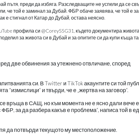
рай пътя, преди да избяга. Разследващите не успели да се св
и, че той е заминал за Дубай. ФБР обаче заявява, че той е з
к е стигнал от Катар до Дубай, остава неясно.
ouTube профила си @CoreySSG31, където документира живота
поделил за живота си в Дубай и за опитите си да купи къща та
ред две обвинения за утежнено отвличане, според
питванията си. В Twitter и TikTok акаунтите си той пуб
та "измислици“ и твърди, че е „жертва на заговор“.
 се връща в САЩ, но към момента не е ясно дали вече е
 ФБР, за да разбера какъв е проблема“, написа той в ед
спя да потвърди текущото му местоположение.