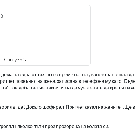
FBI
b - CoreySSG
дома на една от тях, но по време на пътуването започнал да 
ритчет позвънил на жена, записана в телефона му като „Бъ
ави“. Той добавил, че никой няма да чуе жените да крещят и ч
орила „да“. Докато шофирал, Притчет казал на жените: „Ще 
трелял няколко пъти през прозореца на колата си.