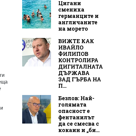
Цигани
смениха
германците и
англичаните
на морето
ВИЖТЕ КАК
ИВАЙЛО
ФИЛИПОВ
КОНТРОЛИРА
ДИГИТАЛНАТА
ДЪРЖАВА
ги
ЗАД ГЪРБА НА
деща
П...
е
Безлов: Най-
голямата
ви
опасност е
фентанилът
да се смесва с
кокаин и „би...