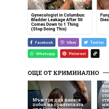
Gynecologist in Columbus:
Fung
Bladder Leakage After 50
Dies
Comes Down to 1 Thing
(Stop Doing This)
Facebook
Viber
Тwitter
Whatsapp
Pinterest
ОЩЕ ОТ КРИМИНАЛНО
Лю
бл
лю
ст
Мъж три дни нанася
ст
побой на приятелката
ми