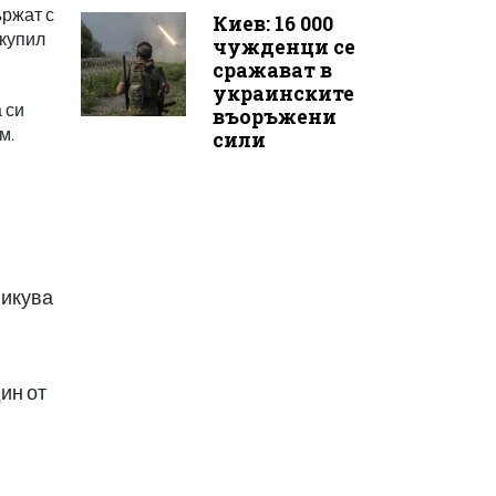
ържат с
Киев: 16 000
акупил
чужденци се
сражават в
украинските
 си
въоръжени
м.
сили
ликува
ин от