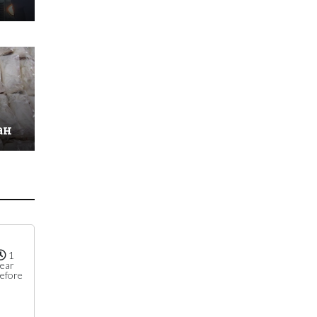
ан
1
ear
efore