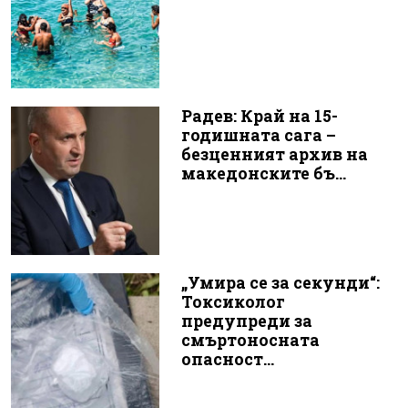
Радев: Край на 15-
годишната сага –
безценният архив на
македонските бъ...
„Умира се за секунди“:
Токсиколог
предупреди за
смъртоносната
опасност...