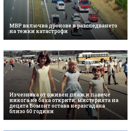
МВР включва дронове в разследването
на тежки катастрофи
Изчезнаха от оживен плаж и повече
никога не бяха открити: мистерията на
децата Бомонт остава неразгадана
близо 60 години