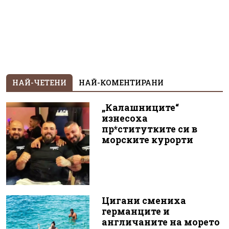
НАЙ-ЧЕТЕНИ
НАЙ-КОМЕНТИРАНИ
„Калашниците“
изнесоха
пр*ститутките си в
морските курорти
Цигани смениха
германците и
англичаните на морето