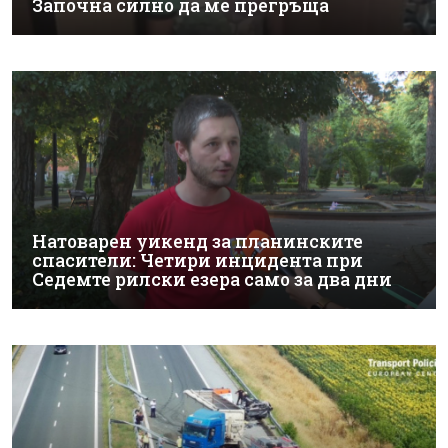
Започна силно да ме прегръща
Натоварен уикенд за планинските
спасители: Четири инцидента при
Седемте рилски езера само за два дни