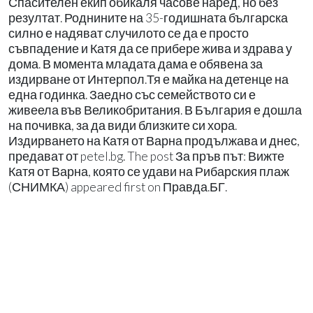
Спасителен екип обикаля часове наред, но без
резултат. Роднините на 35-годишната българска
силно е надяват случилото се да е просто
съвпадение и Катя да се прибере жива и здрава у
дома. В момента младата дама е обявена за
издирване от Интерпол.Тя е майка на детенце на
една годинка. Заедно със семейството си е
живеела във Великобритания. В България е дошла
на почивка, за да види близките си хора.
Издирването на Катя от Варна продължава и днес,
предават от petel.bg. The post За пръв път: Вижте
Катя от Варна, която се удави на Рибарския плаж
(СНИМКА) appeared first on Правда.БГ.