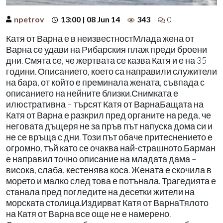
npetrov
13:00 | 08 Jun 14
343
0
Катя от Варна е в неизвестностМлада жена от
Варна се удави на Рибарския плаж преди броени
дни. Смята се, че жертвата се казва Катя и е на 35
години. Описанието, което са направили служители
на бара, от който е преминала жената, съвпада с
описанието на нейните близки.Снимката е
илюстративна – търсят Катя от ВарнаБащата на
Катя от Варна е разкрил пред органите на реда, че
неговата дъщеря не за пръв път напуска дома си и
не се връща с дни. Този път обаче притеснението е
огромно, тъй като се очаква най-страшното.Барман
е направил точно описание на младата дама –
висока, слаба, кестенява коса. Жената е скочила в
морето и малко след това е потънала. Трагедията е
станала пред погледите на десетки жители на
морската столица.Издирват Катя от ВарнаТялото
на Катя от Варна все още не е намерено.