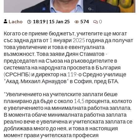
Lacho
18:19 | 15 Jan 25
574
0
Когато се приеме бюджетът, учителите ще могат
със задна дата от 1 януари 2025 година да получат
това увеличение и това е евентуалната
възможност. Това заяви Диян Стаматов -
председател на Съюза на ръководителите в
системата на народната просвета в България
(СРСНПБ) и директор на 119-о Средно училище
"Акад. Михаил Арнаудов" в София, пред БТА.
"Увеличението на учителските заплати беше
планирано да бъде с около 14,5 процента, колкото
е увеличението на минималната работна заплата.
В момента обаче минималната работна заплата
реално вече е увеличена и учителската заплата се
доближава много до нея, и това в настоящия
момент прави учителската професия