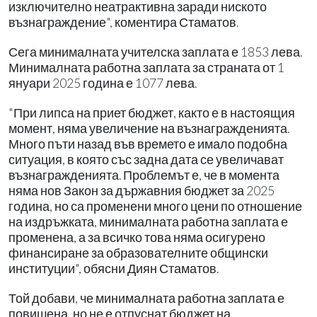
изключително неатрактивна заради ниското
възнаграждение", коментира Стаматов.
Сега минималната учителска заплата е 1853 лева.
Минималната работна заплата за страната от 1
януари 2025 година е 1077 лева.
"При липса на приет бюджет, както е в настоящия
момент, няма увеличение на възнагражденията.
Много пъти назад във времето е имало подобна
ситуация, в която със задна дата се увеличават
възнагражденията. Проблемът е, че в момента
няма нов Закон за държавния бюджет за 2025
година, но са променени много цени по отношение
на издръжката, минималната работна заплата е
променена, а за всичко това няма осигурено
финансиране за образователните общински
институции", обясни Диян Стаматов.
Той добави, че минималната работна заплата е
повишена, но не е отпуснат бюджет на