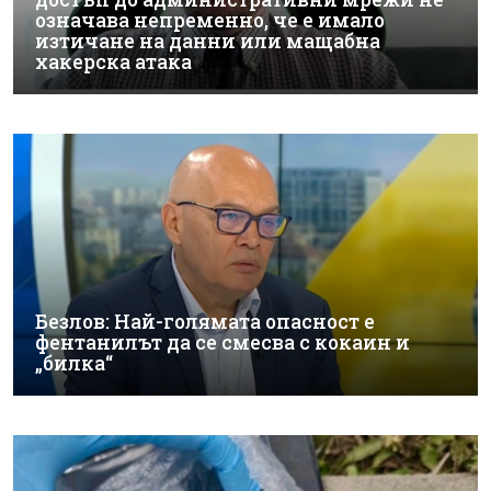
означава непременно, че е имало
изтичане на данни или мащабна
хакерска атака
Безлов: Най-голямата опасност е
фентанилът да се смесва с кокаин и
„билка“