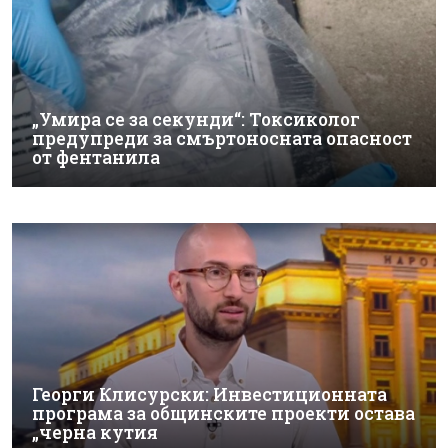
„Умира се за секунди“: Токсиколог
предупреди за смъртоносната опасност
от фентанила
Георги Клисурски: Инвестиционната
програма за общинските проекти остава
„черна кутия