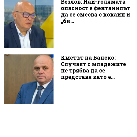
Безлов: Най-голямата
опасност е фентанилът
да се смесва с кокаин и
„би...
Кметът на Банско:
Случаят с младежите
не трябва да се
представя като е...