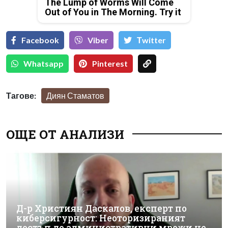
The Lump of Worms Will Come
Out of You in The Morning. Try it
Facebook
Viber
Тwitter
Whatsapp
Pinterest
Тагове:
Диян Стаматов
ОЩЕ ОТ АНАЛИЗИ
Д-р Християн Даскалов, експерт по
киберсигурност: Неоторизираният
достъп до административни мрежи не