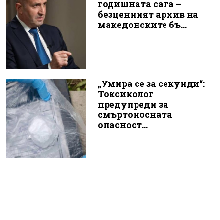
годишната сага –
безценният архив на
македонските бъ...
„Умира се за секунди“:
Токсиколог
предупреди за
смъртоносната
опасност...