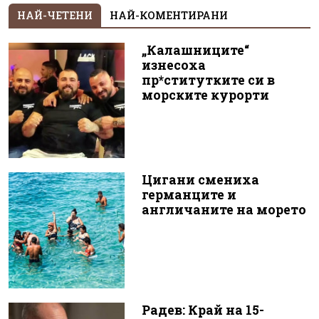
НАЙ-ЧЕТЕНИ
НАЙ-КОМЕНТИРАНИ
„Калашниците“
изнесоха
пр*ститутките си в
морските курорти
Цигани смениха
германците и
англичаните на морето
Радев: Край на 15-