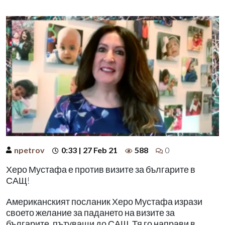
npetrov
0:33 | 27 Feb 21
588
0
Херо Мустафа е против визите за българите в
САЩ!
Американският посланик Херо Мустафа изрази
своето желание за падането на визите за
българите, пътуващи до САЩ. Тя го направи в