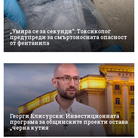
„Умира се за секунди“: Токсиколог
предупреди за смъртоносната опасност
от фентанила
Георги Клисурски: Инвестиционната
програма за общинските проекти остава
„черна кутия