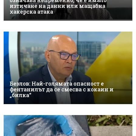
означава непременно, че е имало
изтичане на данни или мащабна
хакерска атака
Безлов: Най-голямата опасност е
фентанилът да се смесва с кокаин и
„билка“