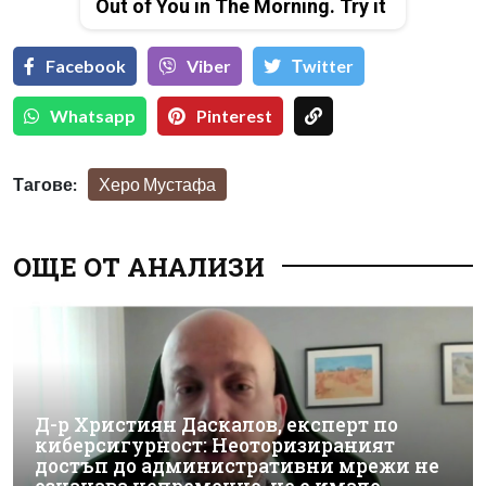
Out of You in The Morning. Try it
Facebook
Viber
Тwitter
Whatsapp
Pinterest
Тагове:
Херо Мустафа
ОЩЕ ОТ АНАЛИЗИ
Д-р Християн Даскалов, експерт по
киберсигурност: Неоторизираният
достъп до административни мрежи не