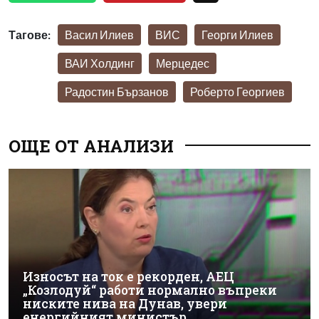
Тагове:
Васил Илиев
ВИС
Георги Илиев
ВАИ Холдинг
Мерцедес
Радостин Бързанов
Роберто Георгиев
ОЩЕ ОТ АНАЛИЗИ
Износът на ток е рекорден, АЕЦ
„Козлодуй“ работи нормално въпреки
ниските нива на Дунав, увери
енергийният министър