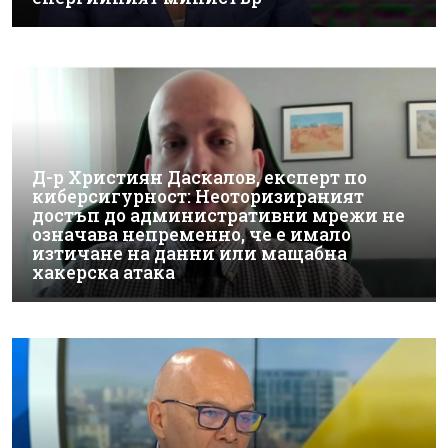
Д-р Християн Даскалов, експерт по
киберсигурност: Неоторизираният
достъп до административни мрежи не
означава непременно, че е имало
изтичане на данни или мащабна
хакерска атака