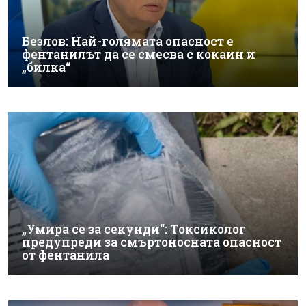
Безлов: Най-голямата опасност е
фентанилът да се смесва с кокаин и
„билка“
„Умира се за секунди“: Токсиколог
предупреди за смъртоносната опасност
от фентанила