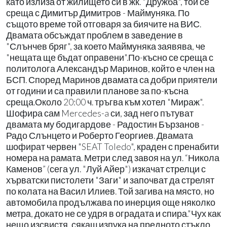
като излиза от жилището си в жк. "Дружба", той се
среща с Димитър Димитров - Маймуняка. По
същото време той отговаря за биячите на ВИС.
Двамата обсъждат проблем в заведение в
"Слънчев бряг", за което Маймуняка заявява, че
"нещата ще бъдат оправени".По-късно се среща с
политолога Александър Маринов, който е член на
БСП. Според Маринов двамата са добри приятели
от години и са правили планове за по-късна
среща.Около 20:00 ч. тръгва към хотел "Мираж".
Шофира сам Mercedes-a си, зад него пътуват
двамата му бодигардове - Радостин Бързанов -
Радо Слънцето и Роберто Георгиев. Двамата
шофират червен "SEAT Toledo", краден с пренабити
номера на рамата. Метри след завоя на ул. “Никола
Каменов” (сега ул. "Луй Айер") изкачат стрелци с
хърватски пистолети "Заги" и започват да стрелят
по колата на Васил Илиев. Той загива на място, но
автомобила продължава по инерция още няколко
метра, докато не се удря в оградата и спира."Чух как
нещо изсвистя, сякаш изпука на предното стъкло.