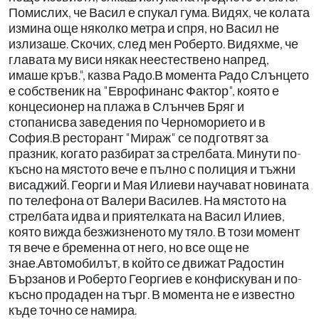
Помислих, че Васил е спукал гума. Видях, че колата
измина още няколко метра и спря, но Васил не
излизаше. Скочих, след мен Роберто. Видяхме, че
главата му виси някак неестествено напред,
имаше кръв.", казва Радо.В момента Радо Слънцето
е собственик на "Еврофинанс Фактор", която е
концесионер на плажа в Слънчев Бряг и
стопанисва заведения по Черноморието и в
София.В ресторант "Мираж" се подготвят за
празник, когато разбират за стрелбата. Минути по-
късно на мястото вече е пълно с полиция и тъжни
висаджий. Георги и Мая Илиеви научават новината
по телефона от Валери Василев. На мястото на
стрелбата идва и приятелката на Васил Илиев,
която вижда безжизненото му тяло. В този момент
тя вече е бременна от него, но все още не
знае.Автомобилът, в който се движат Радостин
Бързанов и Роберто Георгиев е конфискуван и по-
късно продаден на търг. В момента не е известно
къде точно се намира.