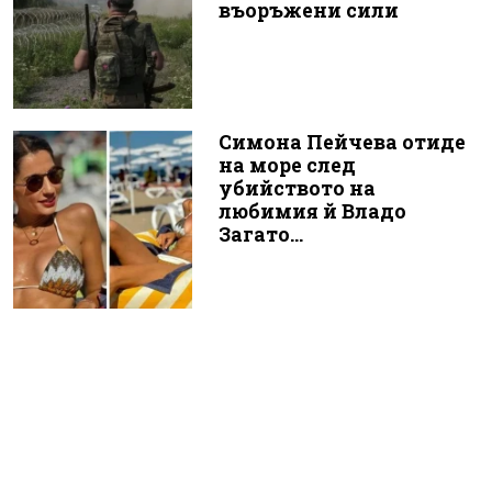
въоръжени сили
Симона Пейчева отиде
на море след
убийството на
любимия й Владо
Загато...