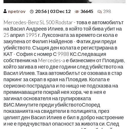
npetrov
20:56 | 03 Dec 12
36645
398
Mercedes-Benz SL 500 Rodstar - това е автомобилът
на Васил Андреев Илиев, в който той бива убит на
25 април 1995 г. Луксозната за времето си кола е
закупена от Филип Найденов - Фатик дни преди
убийството. Същия ден колата е регистрирана в
КАТ - София с номер С 9988 КС.Следващия
собственик на Mercedes-a е бизнесмен от Пловдив,
който загива в него две години след убийството на
Васил Илиев. Така автомобилът се озовава в стар
паркинг за скрап в края на Пловдив. Колата е
сериозно пострадала и по нищо не подсказва на
преминаващите покрай нея хора, че в нея е
загинал основателя на групировката
ВИС.Минутите преди убийствотоСпоред
показанията на свидетели в полицията, през
целият ден Васил Илиев е бил в добро настроение
и не е предчувствал опасност за живота си. След