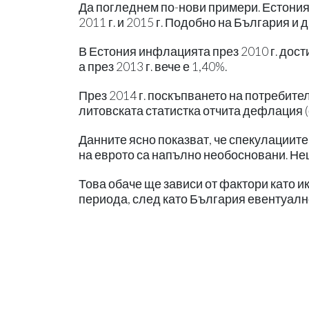
Да погледнем по-нови примери. Естония
2011 г. и 2015 г. Подобно на България и
В Естония инфлацията през 2010 г. дост
а през 2013 г. вече е 1,40%.
През 2014 г. поскъпването на потребител
литовската статистка отчита дефлация (с
Данните ясно показват, че спекулациите
на еврото са напълно необосновани. Нещ
Това обаче ще зависи от фактори като и
периода, след като България евентуалн