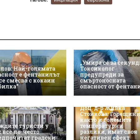
„Умира се за секунд
злов: Най-голямата
Токсиколог
асност е фентанилът
предупреди за
 се смесва с кокаин
смъртоносната
„билка“
опасност от фентан
Доц. д-р Живка
Стойкова: Горещини
както и големите
ждите туристи у
температурни
с все по-често
разлики, имат своя
едпочитат градски
негативен ефект