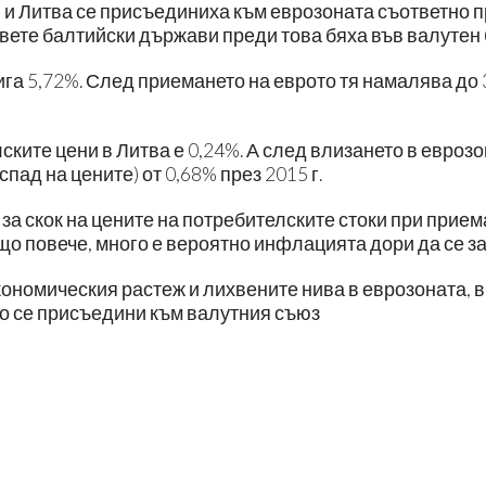
 и Литва се присъединиха към еврозоната съответно п
 двете балтийски държави преди това бяха във валутен 
ига 5,72%. След приемането на еврото тя намалява до 
ските цени в Литва е 0,24%. А след влизането в евроз
пад на цените) от 0,68% през 2015 г.
 за скок на цените на потребителските стоки при прие
о повече, много е вероятно инфлацията дори да се з
кономическия растеж и лихвените нива в еврозоната, в
о се присъедини към валутния съюз