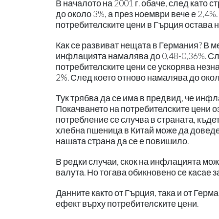
В началото на 2001 г. обаче, след като
до около 3%, а през ноември вече е 2,4
потребителските цени в Гърция остава н
Как се развиват нещата в Германия? В м
инфлацията намалява до 0,48-0,36%. Сл
потребителските цени се ускорява незна
2%. След което отново намалява до окол
Тук трябва да се има в предвид, че инф
Покачването на потребителските цени оз
потребление се случва в страната, къде
хлебна пшеница в Китай може да доведе
нашата страна да се е повишило.
В редки случаи, скок на инфлацията мож
валута. Но тогава обикновено се касае 
Данните както от Гърция, така и от Герм
ефект върху потребителските цени.