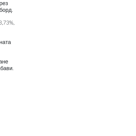
рез
борд.
3,73%,
оната
мане
абави.