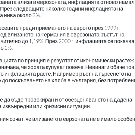
 страната влиза в еврозоната, инфлацията отново нама
%. През следващите няколко години инфлацията на
а нива около 3%.
есеците преди приемането на еврото през 1999 г.
ед влизането на Германия в еврозоната ръстът на
чително до 1,19%. През 2000 г. инфлацията се покачва
о 1%.
лацията по принцип е резултат от икономически растеж.
начава, че хората купуват повече. Невинаги обаче тов
то инфлацията расте. Например ръст на търсенето на
 до поскъпването на хляба в България, без потреблен
е да бъде провокиран и от обезценяването на дадена
за извънредни или кризисни ситуации.
ания сочат, че влизането в еврзоната не е имало особе