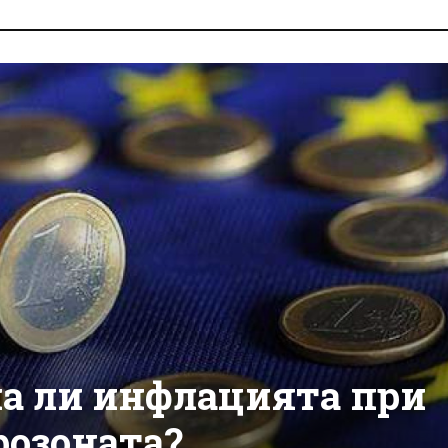
ча ли инфлацията при
розоната?