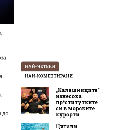
че
оза
НАЙ-ЧЕТЕНИ
НАЙ-КОМЕНТИРАНИ
а
„Калашниците“
а
изнесоха
пр*ститутките
си в морските
а до
курорти
Цигани