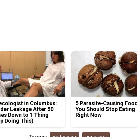
cologist in Columbus:
5 Parasite-Causing Foo
der Leakage After 50
You Should Stop Eating
es Down to 1 Thing
Right Now
p Doing This)
Тагове:
инфлация
еврозона