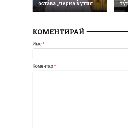
остава „черна кутия
ту
КОМЕНТИРАЙ
Име
*
Коментар
*