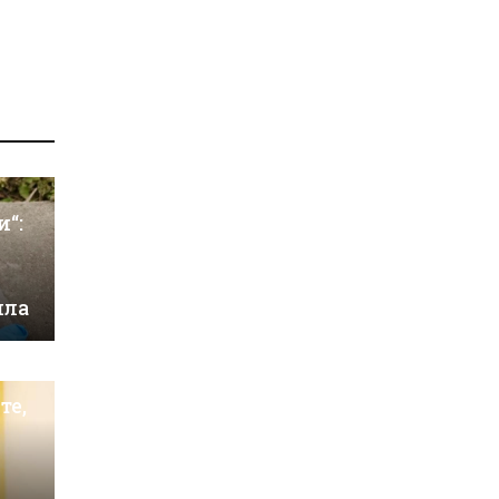
и“:
ила
те,