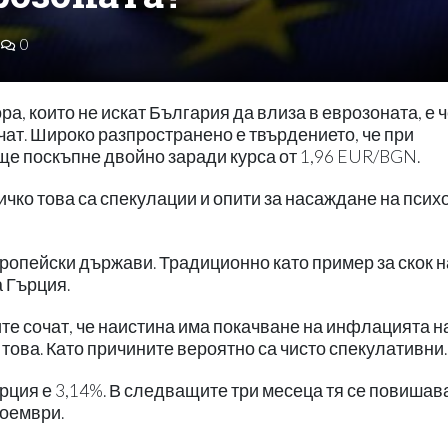
0
а, които не искат България да влиза в еврозоната, е 
чат. Широко разпространено е твърдението, че при
ще поскъпне двойно заради курса от 1,96 EUR/BGN.
ичко това са спекулации и опити за насаждане на псих
ропейски държави. Традиционно като пример за скок н
 Гърция.
ите сочат, че наистина има покачване на инфлацията н
това. Като причините вероятно са чисто спекулативни.
рция е 3,14%. В следващите три месеца тя се повишав
ноември.