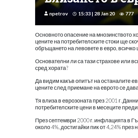
npetrov
15:33 | 28 Jan 20
777
Основното опасение на мнозинството хор
цените на потребителските стоки ще ско
обръщането на левовете в евро, всичко 
Основателни ли са тази страхове или вс
сред хората?
Да видим какъв опитът на останалите ев
цените след приемане на еврото се дава
Тя влиза в еврозоната през 2001 г. Данн
потребителските цени в месеците преди 
През септември 2000 г. инфлацията в Гъ
около 4%, достигайки пик от 4,24% през 