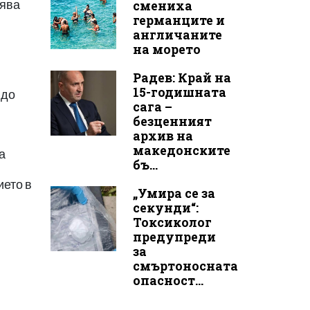
лява
смениха
германците и
англичаните
на морето
Радев: Край на
15-годишната
 до
сага –
безценният
архив на
македонските
а
бъ...
ието в
„Умира се за
секунди“:
Токсиколог
предупреди
за
смъртоносната
н
опасност...