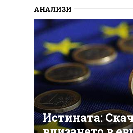
АНАЛИЗИ
Истината: Ска
влизането в ев