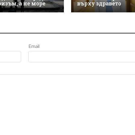
ризъм, а не море
върху здравето
Email