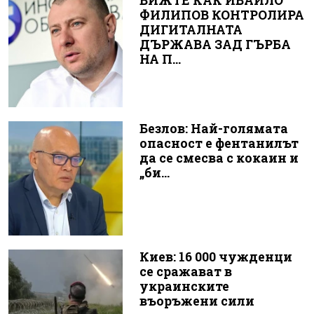
ВИЖТЕ КАК ИВАЙЛО
ФИЛИПОВ КОНТРОЛИРА
ДИГИТАЛНАТА
ДЪРЖАВА ЗАД ГЪРБА
НА П...
Безлов: Най-голямата
опасност е фентанилът
да се смесва с кокаин и
„би...
Киев: 16 000 чужденци
се сражават в
украинските
въоръжени сили