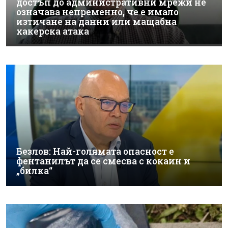
достъп до административни мрежи не
означава непременно, че е имало
изтичане на данни или мащабна
хакерска атака
Безлов: Най-голямата опасност е
фентанилът да се смесва с кокаин и
„билка“