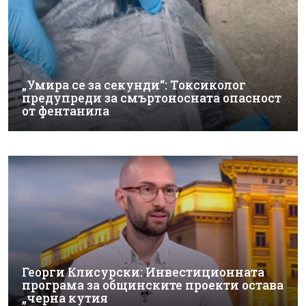
„Умира се за секунди“: Токсиколог
предупреди за смъртоносната опасност
от фентанила
Георги Клисурски: Инвестиционната
програма за общинските проекти остава
„черна кутия