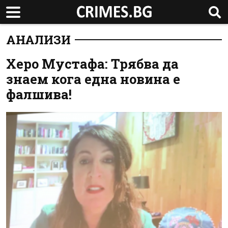
АНАЛИЗИ
Херо Мустафа: Трябва да
знаем кога една новина е
фалшива!