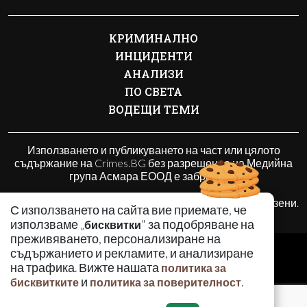
КРИМИНАЛНО
ИНЦИДЕНТИ
АНАЛИЗИ
ПО СВЕТА
ВОДЕЩИ ТЕМИ
Използването и публикуването на част или цялото
съдържание на Crimes.BG без разрешение на Медийна
група Асмара ЕООД е забранено.
© 2010 - 2026 | Crimes.BG. Всички права запазени.
С използването на сайта вие приемате, че
използваме „
" за подобряване на
бисквитки
преживяването, персонализиране на
РЕКЛАМА
съдържанието и рекламите, и анализиране
КОНТАКТИ
на трафика. Вижте нашата
политика за
и
.
бисквитките
политика за поверителност
ОБЩИ УСЛОВИЯ
ПОЛИТИКА ЗА ПОВЕРИТЕЛНОСТ