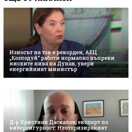
Износът на ток е рекорден, АЕЦ
„Козлодуй“ работи нормално въпреки
ниските нива на Дунав, увери
енергийният министър
Д-р Християн Даскалов, експерт по
киберсигурност: Неоторизираният