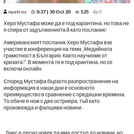
npetrov
0:37 | 30 Oct 20
525
0
Херо Мустафа може да е под карантина, но това не
я спира от задълженията й като посланик!
Американският посланик Херо Мустафа взе
участие в конференция на тема „Медийната
грамотност в България. Както научихме от
кризата?“. В момента тя е под крантина, но се
включи онлайн.
Според Мустафа бързото разпространение на
информация в наши дни е основното
преимущество в сравнение с предишни времена.
То обаче е нож с две остриера, тъй като
произвежда и фалшиви новини.
„Днес е лесно човек да има достъп до новини, но