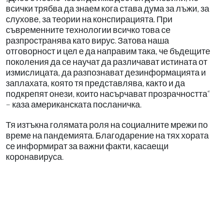
всички трябва да знаем кога става дума за лъжи, за
слухове, за теории на конспирацията. При
съвременните технологии всичко това се
разпространява като вирус. Затова наша
отговорност и цел е да направим така, че бъдещите
поколения да се научат да различават истината от
измислицата, да разпознават дезинформацията и
заплахата, която тя представлява, както и да
подкрепят онези, които насърчават прозрачността“
– каза американската посланичка.
Тя изтъкна голямата роля на социалните мрежи по
време на пандемията. Благодарение на тях хората
се информират за важни факти, касаещи
коронавируса.