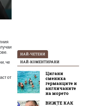
алния
случаи
ове.
НАЙ-ЧЕТЕНИ
НАЙ-КОМЕНТИРАНИ
ни, че
Цигани
аст от
смениха
германците и
англичаните
на морето
ВИЖТЕ КАК