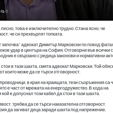
0
лесно, това е изключително трудно. Стана ясно, че
ост, че си прехвърлят топката.
т започва" адвокат Димитър Марковски по повод фат
токов удар в центъра на София. Отговорни във всички 
одник е свързано с редица законови и нормативни акт
 стои в тази шахта, смята адвокат Марковски. Той обяс
 от които може да се търси отговорност.
проводници, в края на краищата, тези съоръжения са ч
ято е част от мрежата на енергодружество. В хода на
кой е допуснал този кабел да стои в тази шахта.
ост, трябва да се търси наказателна отговорност.
фия да загиват деца заради шахта под напрежение,