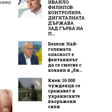
ИВАЙЛО
размер
ФИЛИПОВ
КОНТРОЛИРА
ДИГИТАЛНАТА
ДЪРЖАВА
ЗАД ГЪРБА НА
П...
Безлов: Най-
голямата
опасност е
фентанилът
да се смесва с
кокаин и „би...
Киев: 16 000
чужденци се
сражават в
украинските
въоръжени
сили