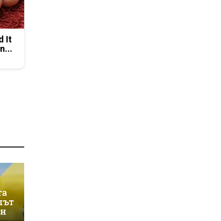
d It
n...
та
лът
ин