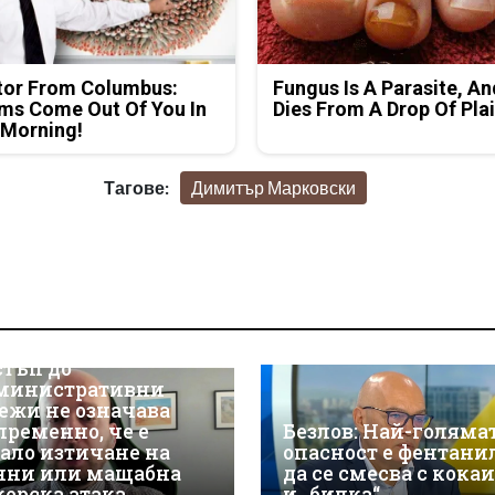
tor From Columbus:
Fungus Is A Parasite, An
ms Come Out Of You In
Dies From A Drop Of Plai
 Morning!
Тагове:
Димитър Марковски
р Християн
скалов, експерт по
берсигурност:
оторизираният
стъп до
министративни
ежи не означава
пременно, че е
Безлов: Най-голяма
ало изтичане на
опасност е фентани
нни или мащабна
да се смесва с кока
керска атака
и „билка“