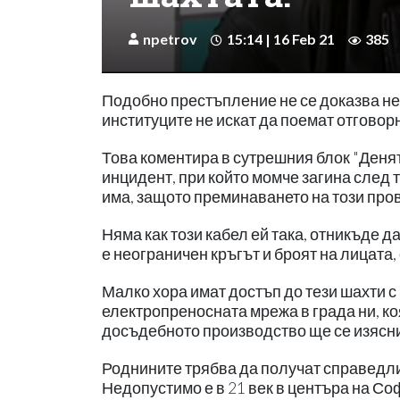
npetrov
15:14 | 16 Feb 21
385
Подобно престъпление не се доказва не 
институците не искат да поемат отговорн
Това коментира в сутрешния блок "Деня
инцидент, при който момче загина след 
има, защото преминаването на този пров
Няма как този кабел ей така, отникъде да
е неограничен кръгът и броят на лицата,
Малко хора имат достъп до тези шахти с 
електропреносната мрежа в града ни, ко
досъдебното производство ще се изясни 
Роднините трябва да получат справедлив
Недопустимо е в 21 век в центъра на Со