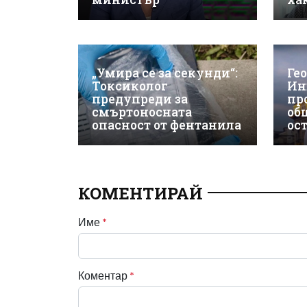
„Умира се за секунди“:
Ге
Токсиколог
Ин
предупреди за
пр
смъртоносната
об
опасност от фентанила
ос
КОМЕНТИРАЙ
Име
*
Коментар
*