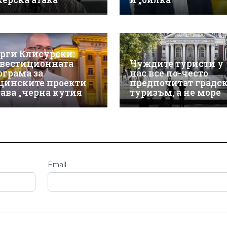
орги Клисурски:
вестиционната
Чуждите туристи у
ограма за
нас все по-често
щинските проекти
предпочитат градс
тава „черна кутия
туризъм, а не море
Email