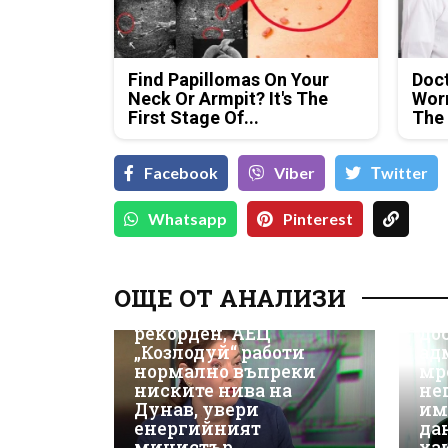
Find Papillomas On Your
Doc
Neck Or Armpit? It's The
Wor
First Stage Of...
The
Facebook
Viber
Тwitter
Whatsapp
Pinterest
Д-
Да
ОЩЕ ОТ АНАЛИЗИ
ки
Износът на ток е
Не
рекорден, АЕЦ
до
„Козлодуй“ работи
ад
нормално въпреки
мр
ниските нива на
не
Дунав, увери
им
енергийният
да
министър
ха