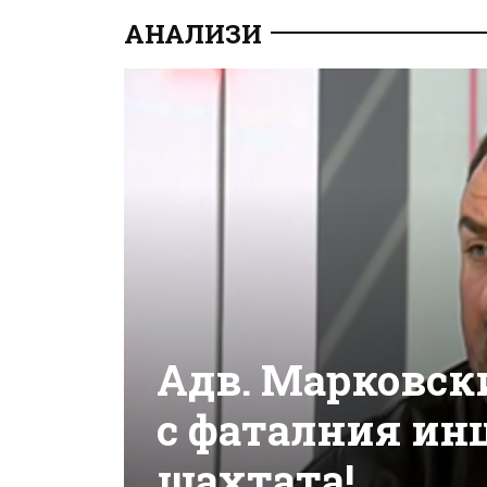
АНАЛИЗИ
Адв. Марковски
с фаталния ин
шахтата!