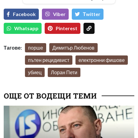
Facebook
Viber
Тwitter
Whatsapp
Pinterest
Тагове:
порше
Димитър Любенов
пътен рецидивист
електронни фишове
убиец
Лоран Пети
ОЩЕ ОТ ВОДЕЩИ ТЕМИ