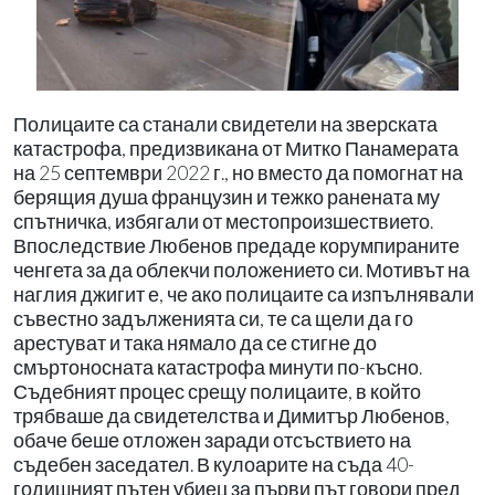
Полицаите са станали свидетели на зверската
катастрофа, предизвикана от Митко Панамерата
на 25 септември 2022 г., но вместо да помогнат на
берящия душа французин и тежко ранената му
спътничка, избягали от местопроизшествието.
Впоследствие Любенов предаде корумпираните
ченгета за да облекчи положението си. Мотивът на
наглия джигит е, че ако полицаите са изпълнявали
съвестно задълженията си, те са щели да го
арестуват и така нямало да се стигне до
смъртоносната катастрофа минути по-късно.
Съдебният процес срещу полицаите, в който
трябваше да свидетелства и Димитър Любенов,
обаче беше отложен заради отсъствието на
съдебен заседател. В кулоарите
на съда 40-
годишният
пътен убиец за първи път
говори пред