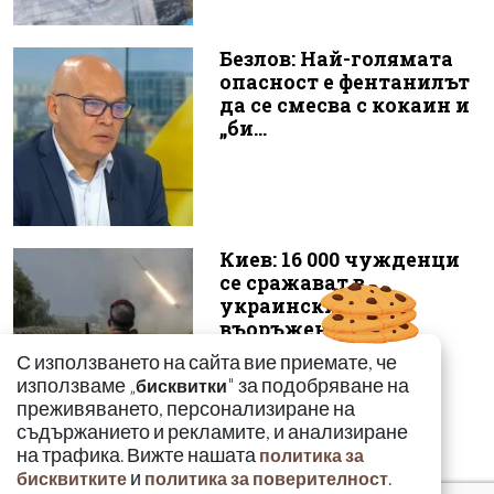
Безлов: Най-голямата
опасност е фентанилът
да се смесва с кокаин и
„би...
Киев: 16 000 чужденци
се сражават в
украинските
въоръжени сили
С използването на сайта вие приемате, че
използваме „
" за подобряване на
бисквитки
преживяването, персонализиране на
съдържанието и рекламите, и анализиране
на трафика. Вижте нашата
политика за
и
.
бисквитките
политика за поверителност