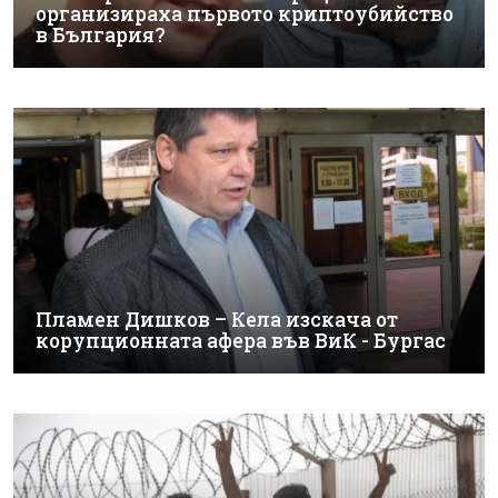
организираха първото криптоубийство
в България?
Пламен Дишков – Кела изскача от
корупционната афера във ВиК - Бургас