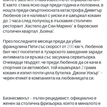
Е както
стана ясно още преди година и половина, в
нощта преди смъртоносната катастрофа Димитър
Любенов се е наливал с уиски и е шмъркал кокаин
до 3 часа след полунощ в лъскавия столичен
ресторант „Кастело ди Сан Марино“ в баровския
столичен квартал „Бояна“.
През последните месеци преди да убие
французина Пети със скорост от 200 км/ч, Любенов
бил чест посетител в тузарското заведение заради
интимната си връзка със засукана сервитьорка.
Очевидци твърдят, че преди Любенов да се качи в
спортния си автомобил, той изшмъркал 2 грама
кокаин и изпил почти цяла бутилка „Джони Уокър“ –
черен етикет в компанията на любовницата си.
Бизнесменът – пътен рецидивист, официално е
женен за столична фризьорка, която в миналото е