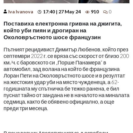
Iva Ivanova
17:40 | 27 May 24
910
0
Поставиха електронна гривна на джигита,
който уби пиян и дрогиран на
Околовръстното шосе французин
Пътният рецидивист Димитър Любенов, който през
септември 2022 г. се вряза със скорост от близо 200
км./ч. с баровското си „Порше Панамера“ в
автомобил, зад волана на който бе французина
Лоран Пети на Околовръстното шосе и в резултат
на жестокия удар уби на място чужденеца, а 62-
годишната му спътничка бе тежко ранена, е бил
пуснат тайно от зандана не в началото на миналата
седмица, както бе обявено официално, а още
преди три месеца.