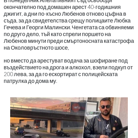
В понеделник Апелативният съд освободи
окончателно под домашен арест
40-годишния
джигит, а дни
по-късно Любенов отново
цъфна в
съда, за да свидетелства срещу полицаите
Любка
Гечева и Георги
Малински. Ченгетата са
обвиняеми
по друго дело,
тъй като спрели поршето
на
Любенов минути преди
смъртоносната катастрофа
на Околовръстното шосе,
но вместо да арестуват водача за шофиране под
въздействието на дрога и алкохол, взели подкуп от
200 лева, за да го ескортират с полицейската
патрулка до дома му.