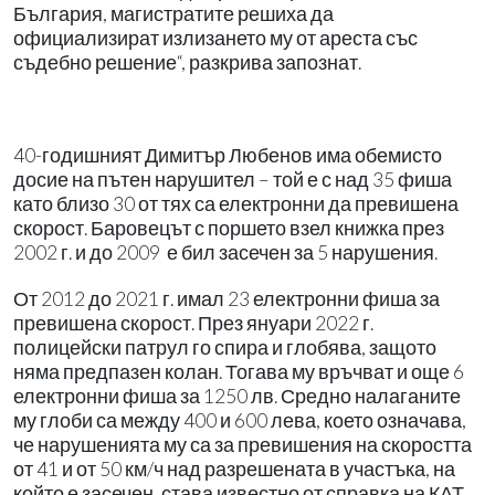
България, магистратите решиха да
официализират излизането му от ареста със
съдебно решение“, разкрива запознат.
40-годишният Димитър Любенов има обемисто
досие на пътен нарушител – той е с над 35 фиша
като близо 30 от тях са електронни да превишена
скорост. Баровецът с поршето взел книжка през
2002 г. и до 2009
е бил засечен за 5 нарушения.
От 2012 до 2021 г. имал 23 електронни фиша за
превишена скорост. През януари 2022 г.
полицейски патрул го спира и глобява, защото
няма предпазен колан. Тогава му връчват и още 6
електронни фиша за 1250 лв. Средно налаганите
му глоби са между 400 и 600 лева, което означава,
че нарушенията му са за превишения на скоростта
от 41 и от 50 км/ч над разрешената в участъка, на
който е засечен, става известно от справка на КАТ.