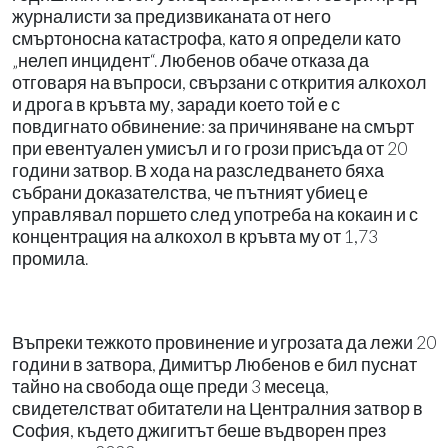
журналисти
за предизвиканата от него
смъртоносна катастрофа,
като я определи като
„нелеп инцидент“. Любенов
обаче отказа да
отговаря
на въпроси, свързани с
открития алкохол
и дрога в
кръвта му, заради което той
е с
повдигнато обвинение:
за причиняване на смърт
при евентуален умисъл
и го грози присъда от 20
години затвор. В хода на
разследването бяха
събрани доказателства, че пътният убиец е
управлявал
поршето след употреба на
кокаин и с
концентрация
на алкохол в кръвта му от
1,73
промила.
Въпреки тежкото провинение и угрозата да
лежи 20
години в затвора, Димитър Любенов е бил
пуснат
тайно
на свобода
още преди 3 месеца,
свидетелстват обитатели на Централния затвор в
София, където джигитът беше въдворен през