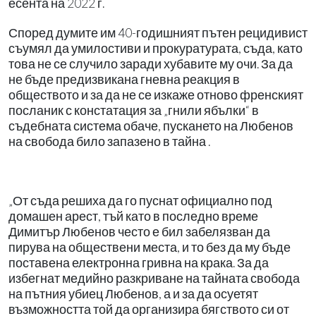
есента на 2022 г.
Според думите им 40-годишният пътен рецидивист
съумял да умилостиви и прокуратурата, съда, като
това не се случило заради хубавите му очи. За да
не бъде предизвикана гневна реакция в
обществото и за да не се изкаже отново френският
посланик с констатация за „гнили ябълки“ в
съдебната система обаче, пускането на Любенов
на свобода било запазено в тайна .
„От съда решиха да го пуснат официално под
домашен арест, тъй като в последно време
Димитър Любенов често е бил забелязван да
пирува на обществени места, и то без да му бъде
поставена електронна гривна на крака. За да
избегнат медийно разкриване на тайната свобода
на пътния убиец Любенов, а и за да осуетят
възможността той да организира бягството си от