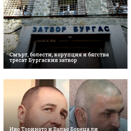
Смърт, болести, корупция и бягства
тресат Бургаския затвор
Иво Ториното и Вальо Бореца ли