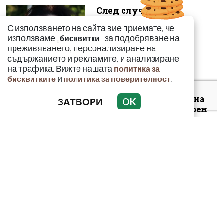
След случая с
родилката от Варна:
С използването на сайта вие приемате, че
Още едно семейство
използваме „
" за подобряване на
бисквитки
разказа за бремен...
преживяването, персонализиране на
съдържанието и рекламите, и анализиране
на трафика. Вижте нашата
политика за
и
.
бисквитките
политика за поверителност
Луксозният майбах на
ЗАТВОРИ
OK
Митьо Очите опожарен
заради балони с райски
газ