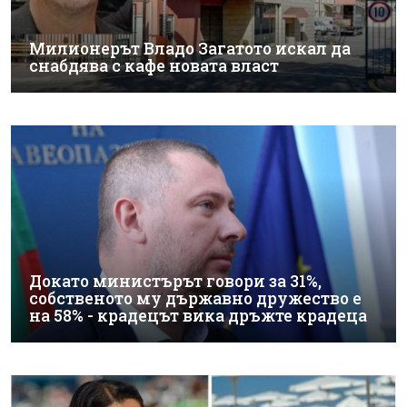
Милионерът Владо Загатото искал да
снабдява с кафе новата власт
Докато министърът говори за 31%,
собственото му държавно дружество е
на 58% - крадецът вика дръжте крадеца