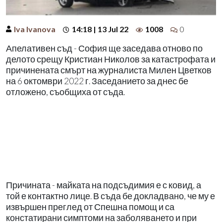
Iva Ivanova
14:18 | 13 Jul 22
1008
0
Апелативен съд - София ще заседава отново по
делото срещу Кристиан Николов за катастрофата и
причинената смърт на журналиста Милен Цветков
на 6 октомври 2022 г. Заседанието за днес бе
отложено, съобщиха от съда.
Причината - майката на подсъдимия е с ковид, а
той е контактно лице. В съда бе докладвано, че му е
извършен преглед от Спешна помощ и са
констатирани симптоми на заболяването и при