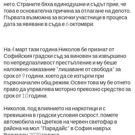
него. Страните бяха единодушни и съдът прие, че
това е основателна причина за отлагане на делото.
Първата възможна за всички участници в процеса
дата за явяване в съда е 6 октомври.
На 4 март тази година Николов бе признат от
Софийския градски съд за виновен за извършено
по непредпазливост престъпление и му беше
наложено наказание "лишаване от свобода" за
срок от 9 години, което да се изтърпи при
първоначален общ режим. Освен това му бе отнето
право да управлява моторно превозно средство за
срок от 10 години.
Николов, под влиянието на наркотици и с
превишена в градски условия скорост, помете
автомобила на Цветков на червен светофар в
района на мол "Парадайс" в София навръх
Великден 2020 година.