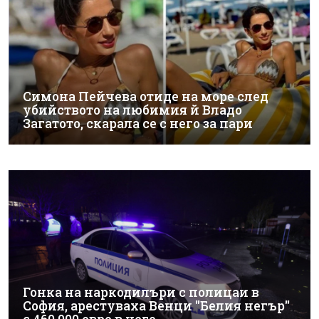
Симона Пейчева отиде на море след
убийството на любимия й Владо
Загатото, скарала се с него за пари
Гонка на наркодилъри с полицаи в
София, арестуваха Венци "Белия негър"