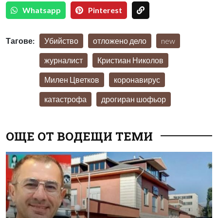
Whatsapp
Pinterest
Тагове:
Убийство
отложено дело
new
журналист
Кристиан Николов
Милен Цветков
коронавирус
катастрофа
дрогиран шофьор
ОЩЕ ОТ ВОДЕЩИ ТЕМИ