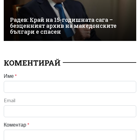
Радев: Край на 15-годишната сага –
безценният архив на македонските
българи е спасен
КОМЕНТИРАЙ
Име
*
Email
Коментар
*