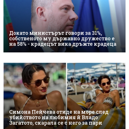
Докато министърът говори за 31%,
собственото му държавно дружество е
на 58% - крадецът вика дръжте крадеца
Симона Пейчева отиде на море след
убийството на любимия й Владо
Загатото, скарала се с него за пари