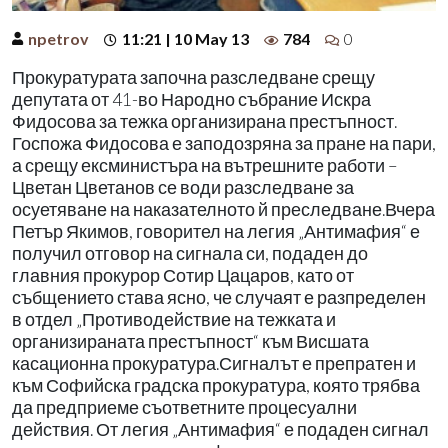
npetrov
11:21 | 10 May 13
784
0
Прокуратурата започна разследване срещу
депутата от 41-во Народно събрание Искра
Фидосова за тежка организирана престъпност.
Госпожа Фидосова е заподозряна за пране на пари,
а срещу ексминистъра на вътрешните работи –
Цветан Цветанов се води разследване за
осуетяване на наказателното й преследване.Вчера
Петър Якимов, говорител на легия „Антимафия“ е
получил отговор на сигнала си, подаден до
главния прокурор Сотир Цацаров, като от
събщението става ясно, че случаят е разпределен
в отдел „Противодействие на тежката и
организираната престъпност“ към Висшата
касационна прокуратура.Сигналът е препратен и
към Софийска градска прокуратура, която трябва
да предприеме съответните процесуални
действия. От легия „Антимафия“ е подаден сигнал