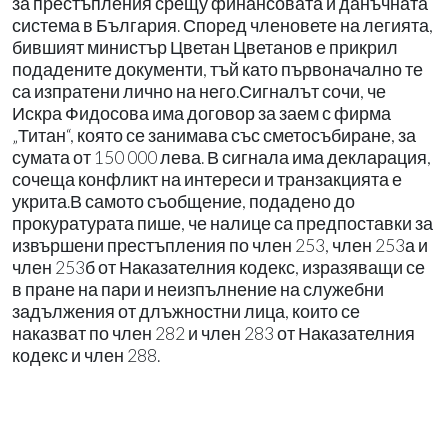
за престъпления срещу финансовата и данъчната
система в България. Според членовете на легията,
бившият министър Цветан Цветанов е прикрил
подадените документи, тъй като първоначално те
са изпратени лично на него.Сигналът сочи, че
Искра Фидосова има договор за заем с фирма
„Титан“, която се занимава със сметосъбиране, за
сумата от 150 000 лева. В сигнала има декларация,
сочеща конфликт на интереси и транзакцията е
укрита.В самото съобщение, подадено до
прокуратурата пише, че налице са предпоставки за
извършени престъпления по член 253, член 253а и
член 253б от Наказателния кодекс, изразяващи се
в пране на пари и неизпълнение на служебни
задължения от длъжностни лица, които се
наказват по член 282 и член 283 от Наказателния
кодекс и член 288.