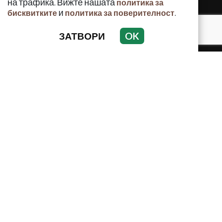
на трафика. Вижте нашата
политика за
и
.
бисквитките
политика за поверителност
ЗАТВОРИ
OK
КРИМИНАЛНО
ИНЦИДЕНТИ
АНАЛИЗИ
ПО СВЕТА
ВОДЕЩИ ТЕМИ
Използването и публикуването на част или цялото
съдържание на Crimes.BG без разрешение на Медийна
група Асмара ЕООД е забранено.
© 2010 - 2026 | Crimes.BG. Всички права запазени.