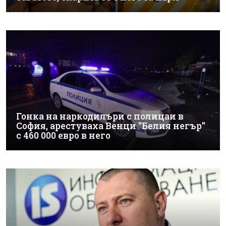
Гонка на наркодилъри с полицаи в
София, арестуваха Венци "Белия негър"
с 460 000 евро в него