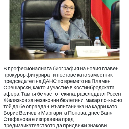
В професионалната биография на новия главен
прокурор фигурират и постове като заместник-
председател на ДАНС по времето на Пламен
Орешарски, както и участие в Костинбродската
афера. Там тя бе част от екипа, разследвал Росен
Желязков за незаконни бюлетини, макар по-късно
той да бе оправдан. Възпитаничка на кадри като
Борис Велчев и Маргарита Попова, днес Ваня
Стефанова е изправена пред
предизвикателството да придвижи знакови