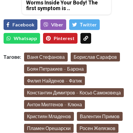
Worms Inside Your Body! The
first symptom is ..
Facebook
Viber
Тwitter
Whatsapp
Pinterest
Тагове:
Ваня Стефанова
Борислав Сарафов
Боян Петракиев – Барона
Филип Найденов – Фатик
Константин Димитров – Косьо Самоковеца
Антон Милтенов – Клюна
Кристиян Младенов
Валентин Примов
Пламен Орешарски
Росен Желязков