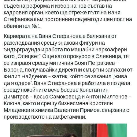
съдебна реформа и избор на нов състав на
кадровия орган, което ще отреже пътя на Ваня
Стефанова към постоянния седемгодишен пост на
обвинител №1.
Кариерата на Ваня Стефанова е белязана от
разследвания срещу знакови фигури на
ъндърграунда и работа по мащабни наркоафери
като „Опицвет“. Още като прокурор в Сливница, тя
се изправя срещу митичния Боян Петракиев –
Барона, получавайки директни смъртни заплахи от
Филип Найденов – Фатик, който се заканил „жива
да я одере“. Ваня Стефанова е работила и по дела
срещу покойните вече босове Константин
Димитров – Косьо Самоковеца и Антон Милтенов –
Клюна, както и срещу бизнесмена Кристиян
Младенов и химика Валентин Примов, свързани с
производството на амфетамини.