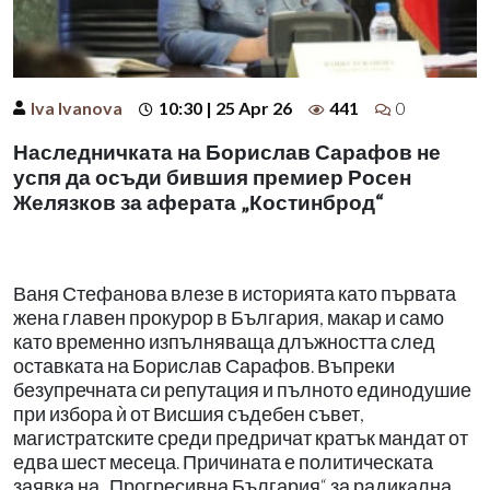
Iva Ivanova
10:30 | 25 Apr 26
441
0
Наследничката на Борислав Сарафов не
успя да осъди бившия премиер Росен
Желязков за аферата „Костинброд“
Ваня Стефанова влезе в историята като първата
жена главен прокурор в България, макар и само
като временно изпълняваща длъжността след
оставката на Борислав Сарафов. Въпреки
безупречната си репутация и пълното единодушие
при избора ѝ от Висшия съдебен съвет,
магистратските среди предричат кратък мандат от
едва шест месеца. Причината е политическата
заявка на „Прогресивна България“ за радикална