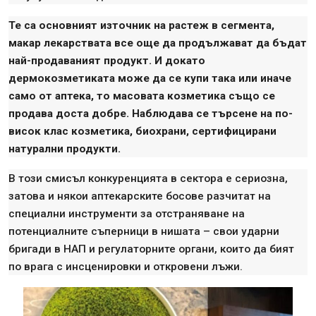
Те са основният източник на растеж в сегмента,
макар лекарствата все още да продължават да бъдат
най-продаваният продукт. И докато
дермокозметиката може да се купи така или иначе
само от аптека, то масовата козметика също се
продава доста добре. Наблюдава се търсене на по-
висок клас козметика, биохрани, сертифицирани
натурални продукти.
В този смисъл конкуренцията в сектора е сериозна,
затова и някои аптекарските босове разчитат на
специални инструменти за отстраняване на
потенциалните съперници в нишата – свои ударни
бригади в НАП и регулаторните органи, които да бият
по врага с инсценировки и откровени лъжи.