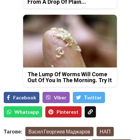
From A Drop Of Plain...
The Lump Of Worms Will Come
Out Of You In The Morning. Try It
Facebook
Viber
Тwitter
Whatsapp
Pinterest
Тагове:
Васил Георгиев Маджаров
НАП