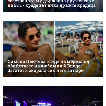
собственото му държавно дружество е
на 58% - крадецът вика дръжте крадеца
Симона Пейчева отиде на море след
убийството на любимия й Владо
Загатото, скарала се с него за пари