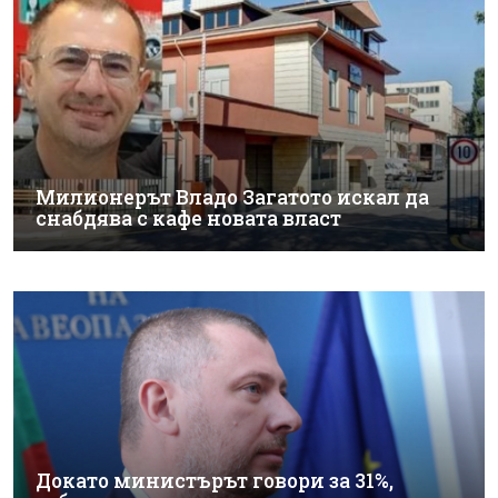
Милионерът Владо Загатото искал да
снабдява с кафе новата власт
Докато министърът говори за 31%,