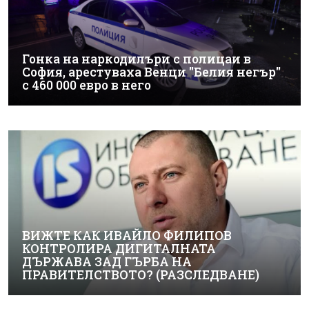
Гонка на наркодилъри с полицаи в
София, арестуваха Венци "Белия негър"
с 460 000 евро в него
ВИЖТЕ КАК ИВАЙЛО ФИЛИПОВ
КОНТРОЛИРА ДИГИТАЛНАТА
ДЪРЖАВА ЗАД ГЪРБА НА
ПРАВИТЕЛСТВОТО? (РАЗСЛЕДВАНЕ)