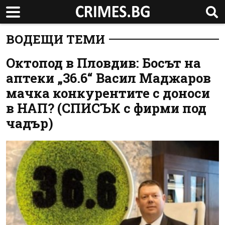
ВОДЕЩИ ТЕМИ
Октопод в Пловдив: Босът на
аптеки „36.6“ Васил Маджаров
мачка конкурентите с доноси
в НАП? (СПИСЪК с фирми под
чадър)