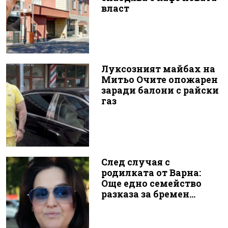
власт
Луксозният майбах на
Митьо Очите опожарен
заради балони с райски
газ
След случая с
родилката от Варна:
Още едно семейство
разказа за бремен...