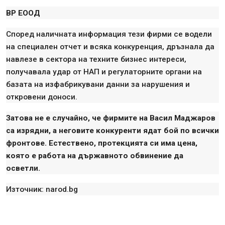
ВР EООД
Според наличната информация тези фирми се водели
на специален отчет и всяка конкуренция, дръзнала да
навлезе в сектора на техните бизнес интереси,
получавала удар от НАП и регулаторните органи на
базата на изфабрикувани данни за нарушения и
откровени доноси.
Затова не е случайно, че фирмите на Васил Маджаров
са изрядни, а неговите конкуренти ядат бой по всички
фронтове. Естествено, протекцията си има цена,
която е работа на държавното обвинение да
осветли.
Източник: narod.bg