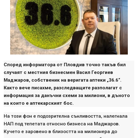
Според информатора от Пловдив точно такъв бил
случаят с местния бизнесмен Васил Георгиев
Маджаров, собственик на веригата аптеки „36.6“.
Както вече писахме, разследващите разполагат с
информация за данъчни схеми за милиони, в дъното
на които е аптекарският бос.
На този фон е подозрителна сънливостта, налегнала
НАП под тепетата относно бизнеса на Маджаров.
Кучето е заровено в близостта на милионера до