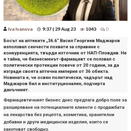
Iva Ivanova
9:37 | 29 Aug 23
1043
0
Босът на аптеките „36.6“ Васил Георгиев Маджаров
използвал сенчести похвати за справяне с
конкуренцията, твърди източник от НАП-Пловдив. Не
е тайна, че бизнесменът-фармацевт се ползвал с
политически протекции повече от 20 години, за да
изгради своята аптечна империя от 36 обекта.
Новината е, че освен политически, чадърът над
Маджаров бил и институционален, подчерта
данъчният.
Фармацевтичният бизнес днес предлага добро поле за
разширяване на потенциалните клиенти с продажбата
на лекарства без рецепта, козметика, хранителни
добавки и други медицински изделия, които се
закупуват свободно.