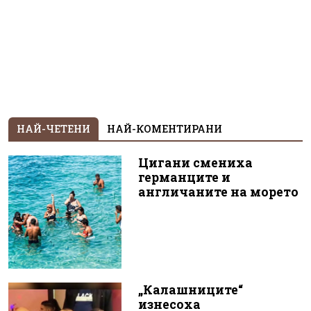
НАЙ-ЧЕТЕНИ
НАЙ-КОМЕНТИРАНИ
Цигани смениха
германците и
англичаните на морето
„Калашниците“
изнесоха