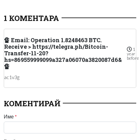
1 КОМЕНТАРА
🔏 Email: Operation 1.8248463 BTC.
Receive > https://telegra.ph/Bitcoin-
1
Transfer-11-20?
year
before
hs=869559999099a327a06070a3820087d6&
🔏
ac1v3g
КОМЕНТИРАЙ
Име
*