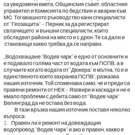
са уведомени кмета, Общинския съвет, областния
управител и Комисията по бедствия и аварии към
МС. Тогавашното ръководство кани специалисти
от “Геозащита” – Перник за да регистрират
свлачището и външни специалисти, които
обследват района на място и с дрон. Те са дали и
становище какво трябва да се направи.
„Водохващане “Водев чарк” е едно от основните и
е подавало голяма част от водата към ПСПВ, а в
случаите когато водата от “Дюкера” е мътна, то е и
единственото което захранва ПСПВ“, разказва
нашия източник. Той споменава само, че и преди са
правени ремонти от НЕК – Язовири и каскади и не е
имало проблеми с дебита само от “Водев чарк”
Велинград да не остава без вода.
В тази връзка нашия източник поставя няколко
въпроса:
1. Правен ли е ремонт на довеждащия
водопровод “Водев Чарк” и ако е правен, какво е