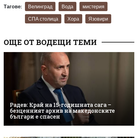
Тагове:
Велинград
Вода
мистерия
СПА столица
Хора
Язовири
ОЩЕ ОТ ВОДЕЩИ ТЕМИ
Радев: Край на 15-годишната сага –
безценният архив на македонските
българи е спасен