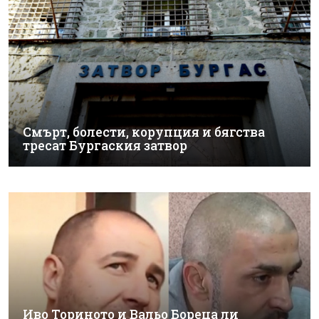
Смърт, болести, корупция и бягства
тресат Бургаския затвор
Иво Ториното и Вальо Бореца ли