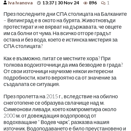
Iva Ivanova
13:37 | 30 Nov 24
896
1
През последните дни СПА столицата на Балканите
– Велинград е в окото на бурята. Животновъди
протестират и не вярват на държавата, че овцете
им са болни от чума. На всичко отгоре градът
остана и без вода, което е истинска мистерия за
СПА столицата?
Как е възможно, питат се местните хора? При
толкова водоизточници да има безводие в града?
От свои източници научихме някои интересни
подробности, които вероятно са от значение за
създалата се ситуация.
През пролетта на 2015 г., вследствие на обилно
снеготопене се образува свлачище над м.
Симеонови ливади, което компрометира около
2000 м. от довеждащия водопровод от
водохващане “ Водев чарк”, разказва нашия
източник. Водоподаването е било преустановено и