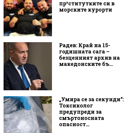
пр*ститутките си в
морските курорти
Радев: Край на 15-
годишната сага –
безценният архив на
македонските бъ...
„Умира се за секунди“:
Токсиколог
предупреди за
смъртоносната
опасност...