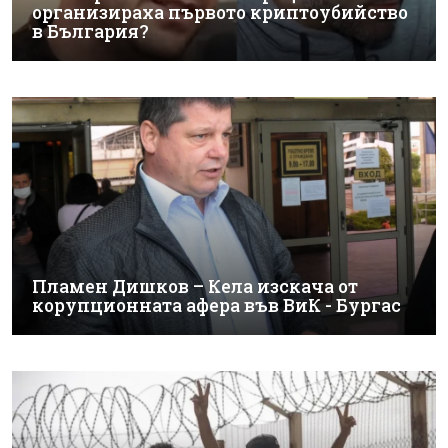
организираха първото криптоубийство
в България?
Пламен Дишков – Кела изскача от
корупционната афера във ВиК - Бургас