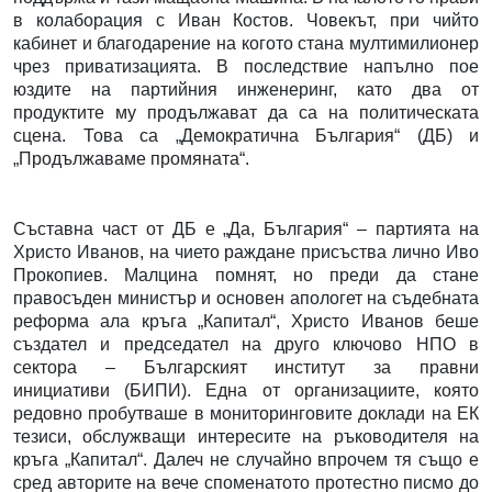
в колаборация с Иван Костов. Човекът, при чийто
кабинет и благодарение на когото стана мултимилионер
чрез приватизацията. В последствие напълно пое
юздите на партийния инженеринг, като два от
продуктите му продължават да са на политическата
сцена. Това са „Демократична България“ (ДБ) и
„Продължаваме промяната“.
Съставна част от ДБ е „Да, България“ – партията на
Христо Иванов, на чието раждане присъства лично Иво
Прокопиев. Малцина помнят, но преди да стане
правосъден министър и основен апологет на съдебната
реформа ала кръга „Капитал“, Христо Иванов беше
създател и председател на друго ключово НПО в
сектора – Българският институт за правни
инициативи (БИПИ). Една от организациите, която
редовно пробутваше в мониторинговите доклади на ЕК
тезиси, обслужващи интересите на ръководителя на
кръга „Капитал“. Далеч не случайно впрочем тя също е
сред авторите на вече споменатото протестно писмо до