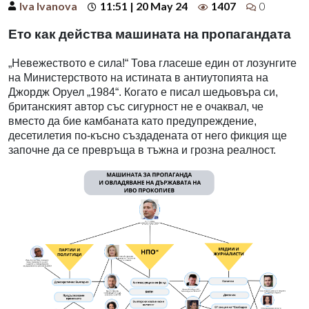
Iva Ivanova
11:51 | 20 May 24
1407
0
Ето как действа машината на пропагандата
„Невежеството е сила!“ Това гласеше един от лозунгите
на Министерството на истината в антиутопията на
Джордж Оруел „1984“. Когато е писал шедьовъра си,
британският автор със сигурност не е очаквал, че
вместо да бие камбаната като предупреждение,
десетилетия по-късно създадената от него фикция ще
започне да се превръща в тъжна и грозна реалност.