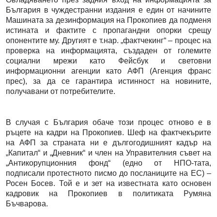
България в чуждестранни издания е един от начините
Машината за дезинформация на Прокопиев да подменя
истината и фактите с пропагандни опорки срещу
опонентите му. Другият е т.нар. „фактчекинг“ – процес на
проверка на информацията, създаден от големите
социални мрежи като Фейсбук и световни
информационни агенции като АФП (Агенция франс
прес), за да се гарантира истинност на новините,
получавани от потребителите.
В случая с България обаче този процес отново е в
ръцете на кадри на Прокопиев. Шеф на фактчекърите
на АФП за страната ни е дългогодишният кадър на
„Капитал“ и „Дневник“ и член на Управителния съвет на
„Антикорупционния фонд“ (едно от НПО-тата,
подписали протестното писмо до посланиците на ЕС) –
Росен Босев. Той е и зет на известната като основен
кадровик на Прокопиев в политиката Румяна
Бъчварова.