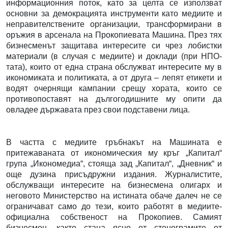
информационния поток, като за целта се използват
основни за демокрацията инструменти като медиите и
неправителствените организации, трансформирани в
оръжия в арсенала на Прокопиевата Машина. През тях
бизнесменът защитава интересите си чрез лобистки
материали (в случая с медиите) и доклади (при НПО-
тата), които от една страна обслужват интересите му в
икономиката и политиката, а от друга – лепят етикети и
водят очернящи кампании срещу хората, които се
противопоставят на дългогодишните му опити да
овладее държавата през свои подставени лица.
В частта с медиите гръбнакът на Машината е
притежаваната от икономическия му кръг „Капитал“
група „Икономедиа“, стояща зад „Капитал“, „Дневник“ и
още дузина присъдружни издания. Журналистите,
обслужващи интересите на бизнесмена олигарх и
неговото Министерство на истината обаче далеч не се
ограничават само до тези, които работят в медиите-
официална собственост на Прокопиев. Самият
бизнесмен, както стана ясно от стенограмите от