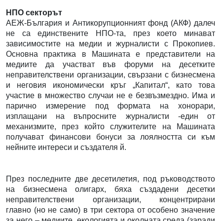
НПО секторът
АЕЖ-България и Антикорупционният фонд (АКФ) далеч
не са единствените НПО-та, през което минават
зависимостите на медии и журналисти с Прокопиев.
Основна практика в Машината е представители на
медиите да участват във форуми на десетките
неправителствени организации, свързани с бизнесмена
и неговия икономически кръг „Капитал“, като това
участие в множество случаи не е безвъзмездно. Има и
парично измерение под формата на хонорари,
изплащани на въпросните журналисти -един от
механизмите, през който служителите на Машината
получават финансови бонуси за лоялността си към
нейните интереси и създателя й.
През последните две десетилетия, под ръководството
на бизнесмена олигарх, бяха създадени десетки
неправителствени организации, концентрирани
главно (но не само) в три сектора от особено значение
за него – медиите, екологията и околната среда (заради