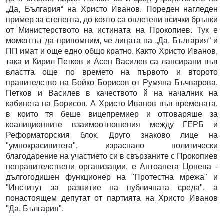
„Да, България“ на Христо Иванов. Пореден нагледен
пример за степента, до която са оплетени всички брънки
от Министерството на истината на Прокопиев. Тук е
моментът да припомним, че лицата на „Да, България“ и
ПП имат и още едно общо кратно. Както Христо Иванов,
така и Кирил Петков и Асен Василев са лансирани във
властта още по времето на първото и второто
правителство на Бойко Борисов от Румяна Бъчварова.
Петков и Василев в качеството й на началник на
кабинета на Борисов. А Христо Иванов във времената,
в които тя беше вицепремиер и отговаряше за
коалиционните взаимоотношения между ГЕРБ и
Реформаторския блок. Друго знаково лице на
"умнокрасивитета", израснало политически
благодарение на участието си в свързаните с Прокопиев
неправителствени организации, е Антоанета Цонева -
дългогодишен функционер на "Протестна мрежа" и
"Институт за развитие на публичната среда", а
понастоящем депутат от партията на Христо Иванов
"Да, България".