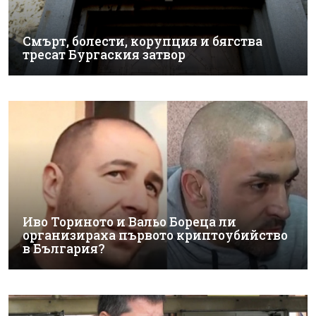
Смърт, болести, корупция и бягства
тресат Бургаския затвор
Иво Ториното и Вальо Бореца ли
организираха първото криптоубийство
в България?