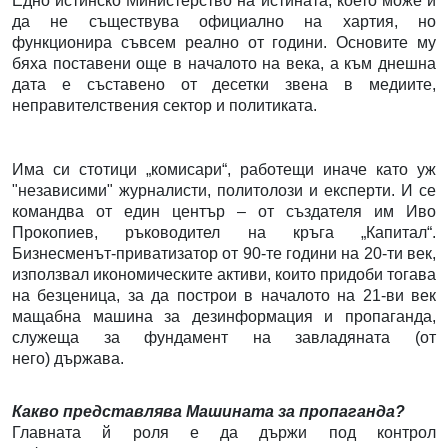
Едно истинско Министерство на истината, което може и
да не съществува официално на хартия, но
функционира съвсем реално от години. Основите му
бяха поставени още в началото на века, а към днешна
дата е съставено от десетки звена в медиите,
неправителствения сектор и политиката.
Има си стотици „комисари“, работещи иначе като уж
"независими" журналисти, политолози и експерти. И се
командва от един център – от създателя им Иво
Прокопиев, ръководител на кръга „Капитал“.
Бизнесменът-приватизатор от 90-те години на 20-ти век,
използвал икономическите активи, които придоби тогава
на безценица, за да построи в началото на 21-ви век
мащабна машина за дезинформация и пропаганда,
служеща за фундамент на завладяната (от
него) държава.
Какво представлява Машината за пропаганда?
Главната й роля е да държи под контрол