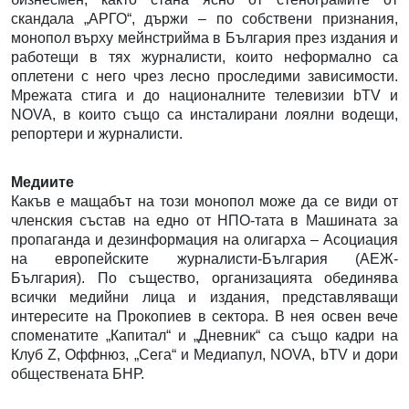
скандала „АРГО“, държи – по собствени признания,
монопол върху мейнстрийма в България през издания и
работещи в тях журналисти, които неформално са
оплетени с него чрез лесно проследими зависимости.
Мрежата стига и до националните телевизии bTV и
NOVA, в които също са инсталирани лоялни водещи,
репортери и журналисти.
Медиите
Какъв е мащабът на този монопол може да се види от
членския състав на едно от НПО-тата в Машината за
пропаганда и дезинформация на олигарха – Асоциация
на европейските журналисти-България (АЕЖ-
България). По същество, организацията обединява
всички медийни лица и издания, представляващи
интересите на Прокопиев в сектора. В нея освен вече
споменатите „Капитал“ и „Дневник“ са също кадри на
Клуб Z, Оффнюз, „Сега“ и Медиапул, NOVA, bTV и дори
обществената БНР.