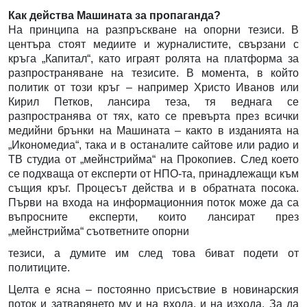
Как действа Машината за пропаганда?
На принципа на разпръскване на опорни тезиси. В
центъра стоят медиите и журналистите, свързани с
кръга „Капитал“, като играят ролята на платформа за
разпространяване на тезисите. В момента, в който
политик от този кръг – например Христо Иванов или
Кирил Петков, лансира теза, тя веднага се
разпространява от тях, като се превърта през всички
медийни брънки на Машината – както в изданията на
„Икономедиа“, така и в останалите сайтове или радио и
ТВ студиа от „мейнстрийма“ на Прокопиев. След което
се подхваща от експерти от НПО-та, принадлежащи към
същия кръг. Процесът действа и в обратната посока.
Първи на входа на информационния поток може да са
въпросните експерти, които лансират през
„мейнстрийма“ съответните опорни
тезиси, а думите им след това биват подети от
политиците.
Целта е ясна – постоянно присъствие в новинарския
поток и затварянето му и на входа, и на изхода. За да