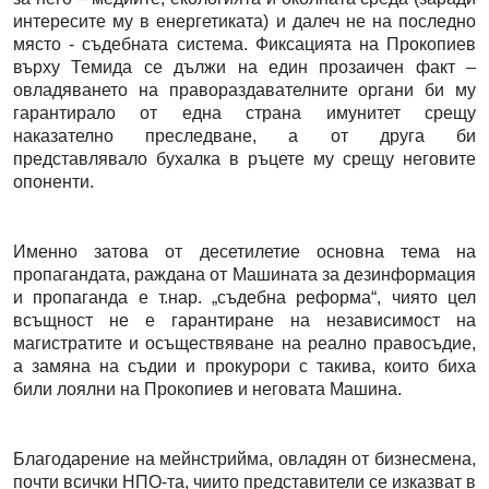
интересите му в енергетиката) и далеч не на последно
място - съдебната система. Фиксацията на Прокопиев
върху Темида се дължи на един прозаичен факт –
овладяването на правораздавателните органи би му
гарантирало от една страна имунитет срещу
наказателно преследване, а от друга би
представлявало бухалка в ръцете му срещу неговите
опоненти.
Именно затова от десетилетие основна тема на
пропагандата, раждана от Машината за дезинформация
и пропаганда е т.нар. „съдебна реформа“, чиято цел
всъщност не е гарантиране на независимост на
магистратите и осъществяване на реално правосъдие,
а замяна на съдии и прокурори с такива, които биха
били лоялни на Прокопиев и неговата Машина.
Благодарение на мейнстрийма, овладян от бизнесмена,
почти всички НПО-та, чиито представители се изказват в