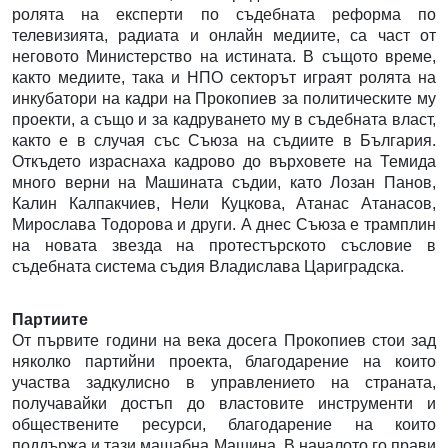
ролята на експерти по съдебната реформа по
телевизията, радиата и онлайн медиите, са част от
неговото Министерство на истината. В същото време,
както медиите, така и НПО секторът играят ролята на
инкубатори на кадри на Прокопиев за политическите му
проекти, а също и за кадруването му в съдебната власт,
както е в случая със Съюза на съдиите в България.
Откъдето израснаха кадрово до върховете на Темида
много верни на Машината съдии, като Лозан Панов,
Калин Калпакчиев, Нели Куцкова, Атанас Атанасов,
Мирослава Тодорова и други. А днес Съюза е трамплин
на новата звезда на протестърското съсловие в
съдебната система съдия Владислава Цариградска.
Партиите
От първите години на века досега Прокопиев стои зад
няколко партийни проекта, благодарение на които
участва задкулисно в управлението на страната,
получавайки достъп до властовите инструменти и
обществените ресурси, благодарение на които
поддържа и тази мащабна Машина. В началото го прави