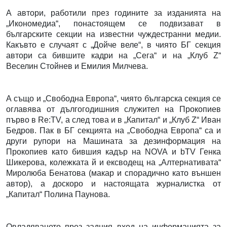
А автори, работили през годините за изданията на
„Икономедиа“, понастоящем се подвизават в
българските секции на известни чуждестранни медии.
Какъвто е случаят с „Дойче веле“, в чиято БГ секция
автори са бившите кадри на „Сега“ и на „Клуб Z“
Веселин Стойнев и Емилия Милчева.
А също и „Свободна Европа“, чиято българска секция се
оглавява от дългогодишния служител на Прокопиев
първо в Re:TV, а след това и в „Капитал“ и „Клуб Z“ Иван
Бедров. Пак в БГ секцията на „Свободна Европа“ са и
други рупори на Машината за дезинформация на
Прокопиев като бившия кадър на NOVA и bTV Генка
Шикерова, колежката й и ексводещ на „Алтернативата“
Миролюба Бенатова (макар и спорадично като външен
автор), а доскоро и настоящата журналистка от
„Капитал“ Полина Паунова.
Овладяването през задния вход на информацията за