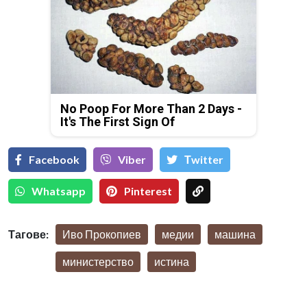
No Poop For More Than 2 Days -
It's The First Sign Of
Facebook
Viber
Тwitter
Whatsapp
Pinterest
Тагове:
Иво Прокопиев
медии
машина
министерство
истина