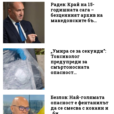
Радев: Край на 15-
годишната сага –
безценният архив на
македонските бъ...
„Умира се за секунди“:
Токсиколог
предупреди за
смъртоносната
опасност...
Безлов: Най-голямата
опасност е фентанилът
да се смесва с кокаин и
„би...