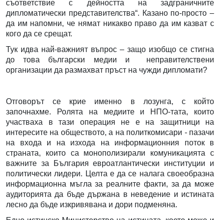
съответствие с дейността на задграничните
дипломатически представителства“. Казано по-просто –
да им напомни, че нямат никакво право да им казват с
кого да се срещат.
Тук идва най-важният въпрос – защо изобщо се стигна
до това български медии и неправителствени
организации да размахват пръст на чужди дипломати?
Отговорът се крие именно в лозунга, с който
започнахме. Ролята на медиите и НПО-тата, които
участваха в тази операция не е на защитници на
интересите на обществото, а на политкомисари - пазачи
на входа и на изхода на информационния поток в
страната, които са монополизирали комуникацията с
важните за България евроатлантически институции и
политически лидери. Целта е да се налага своеобразна
информационна мъгла за реалните факти, за да може
аудиторията да бъде държана в неведение и истината
лесно да бъде изкривявана и дори подменяна.