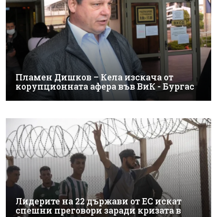
Пламен Дишков – Кела изскача от
корупционната афера във ВиК - Бургас
Лидерите на 22 държави от ЕС искат
спешни преговори заради кризата в