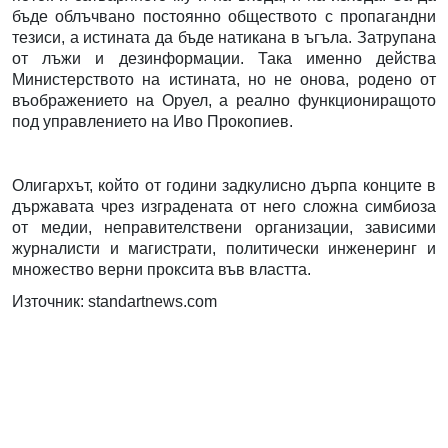
бъде облъчвано постоянно обществото с пропагандни
тезиси, а истината да бъде натикана в ъгъла. Затрупана
от лъжи и дезинформации. Така именно действа
Министерството на истината, но не онова, родено от
въображението на Оруел, а реално функциониращото
под управлението на Иво Прокопиев.
Олигархът, който от години задкулисно дърпа конците в
държавата чрез изградената от него сложна симбиоза
от медии, неправителствени организации, зависими
журналисти и магистрати, политически инженеринг и
множество верни проксита във властта.
Източник: standartnews.com