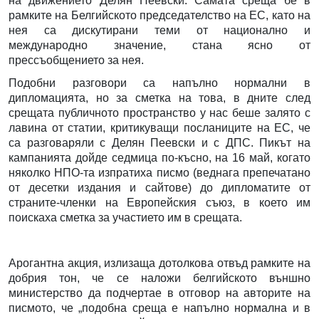
на движението Делян Пеевски. Самата среща бе в
рамките на Белгийското председателство на ЕС, като на
нея са дискутирани теми от национално и
международно значение, стана ясно от
прессъобщението за нея.
Подобни разговори са напълно нормални в
дипломацията, но за сметка на това, в дните след
срещата публичното пространство у нас беше залято с
лавина от статии, критикуващи посланиците на ЕС, че
са разговаряли с Делян Пеевски и с ДПС. Пикът на
кампанията дойде седмица по-късно, на 16 май, когато
няколко НПО-та изпратиха писмо (веднага препечатано
от десетки издания и сайтове) до дипломатите от
страните-членки на Европейския съюз, в което им
поискаха сметка за участието им в срещата.
Арогантна акция, излизаща дотолкова отвъд рамките на
добрия тон, че се наложи белгийското външно
министерство да подчертае в отговор на авторите на
писмото, че „подобна среща е напълно нормална и в