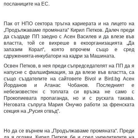
посланиците на ЕС.
Пак от НПО сектора тръгна кариерата и на лицето на
„Продължаваме промяната“ Кирил Петков. Далеч преди
да създаде ПП заедно с Асен Василев и да влезе във
властта, той се вихреше в екоорганизацията „Да
запазим Корал“, която впрочем също е сред
сдруженията-инкубатори на кадри за Машината.
Освен Петков, в нея преди съпредседателят на ПП да я
напусне с фалшификация, за да влезе във властта, са
също създателите на сайтовете Bivol и Bird.bg Асен
Йорданов и Атанас Чобанов. Последният е
небезизвестен с топлата си връзка не само с
Прокопиевата пропаганда, но и с руската такава.
Неговата съпруга Мария Онучко работи за френската
секция на „Русия отвъд“.
Но да се върнем на „Продължаваме промяната“. Преди
да я оглави, Кирил Петков бе и сред учредителите на