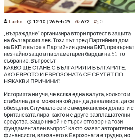
Lacho
12:10 | 26 Feb 25
672
0
„Възраждане“ организира втори протест в защита
на българския лев. Този път пред Партийния дом
на БКП и вътре в Партийния дом на БКП, превърнат
незнайно защо в парламетарен бардак на 51-то
събрание. Въпросът
КАКВО ЩЕ СТАНЕ С БЪЛГАРИЯ И БЪЛГАРИТЕ,
АКО ЕВРОТО И ЕВРОЗОНАТА СЕ СРУТЯТ ПО
НЯКАКВИ ПРИЧИНИ?
Историята ни учи, че всяка една валута, колкото и
стабилна да е, може някой ден да девалвира, да се
обезцени. Случвало се и с американския долар, и с
британската лира, както и с друге разплащателни
средства. Защо никой не търси отговор на този
фундаментален въпрос? Както казват авторитетни
финансисти, влизането в Еврозоната е трудно, но