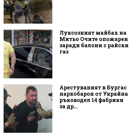
Луксозният майбах на
Митьо Очите опожарен
заради балони с райски
газ
Арестуваният в Бургас
наркобарон от Украйна
ръководел 14 фабрики
за др...