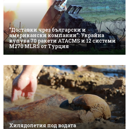
"Доставки чрез български и
американски компании": Украйна
купува 70 ракети ATACMS и 12 системи
M270 MLRS от Турция
Хилядолетия под водата