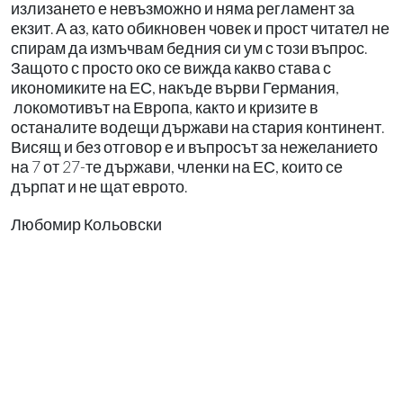
излизането е невъзможно и няма регламент за
екзит. А аз, като обикновен човек и прост читател не
спирам да измъчвам бедния си ум с този въпрос.
Защото с просто око се вижда какво става с
икономиките на ЕС, накъде върви Германия,
локомотивът на Европа, както и кризите в
останалите водещи държави на стария континент.
Висящ и без отговор е и въпросът за нежеланието
на 7 от 27-те държави, членки на ЕС, които се
дърпат и не щат еврото.
Любомир Кольовски