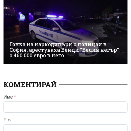
Гонка на наркодилъри с полицаи в
София, арестуваха Венци "Белия негър"
с 460 000 евро в него
КОМЕНТИРАЙ
Име
*
Email