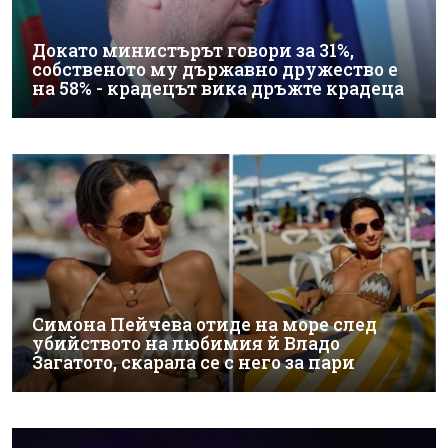
Докато министърът говори за 31%,
собственото му държавно дружество е
на 58% - крадецът вика дръжте крадеца
Симона Пейчева отиде на море след
убийството на любимия й Владо
Загатото, скарала се с него за пари