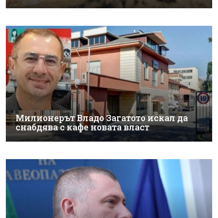
Милионерът Владо Загатото искал да
снабдява с кафе новата власт