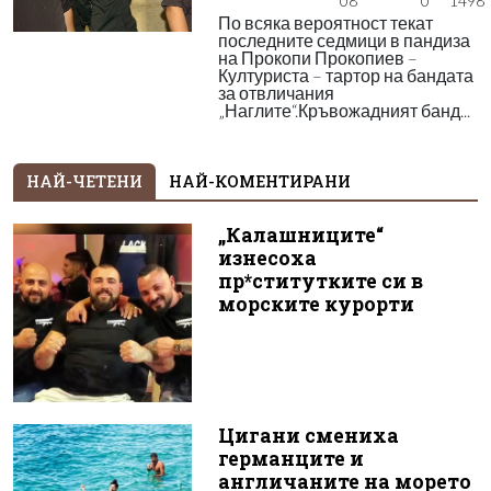
08
0
1498
По всяка вероятност текат
последните седмици в пандиза
на Прокопи Прокопиев –
Културиста – тартор на бандата
за отвличания
„Наглите“.Кръвожадният банд...
НАЙ-ЧЕТЕНИ
НАЙ-КОМЕНТИРАНИ
„Калашниците“
изнесоха
пр*ститутките си в
морските курорти
Цигани смениха
германците и
англичаните на морето