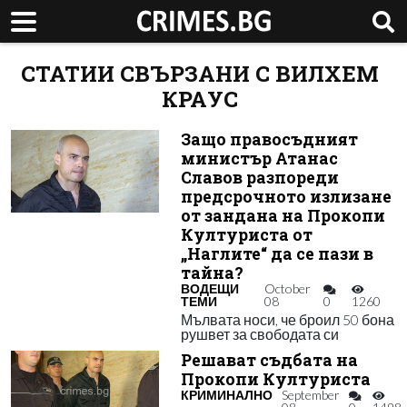
СТАТИИ СВЪРЗАНИ С ВИЛХЕМ
КРАУС
Защо правосъдният
министър Атанас
Славов разпореди
предсрочното излизане
от зандана на Прокопи
Културиста от
„Наглите“ да се пази в
тайна?
ВОДЕЩИ
October
ТЕМИ
08
0
1260
Мълвата носи, че броил 50 бона
рушвет за свободата си
Решават съдбата на
Прокопи Културиста
КРИМИНАЛНО
September