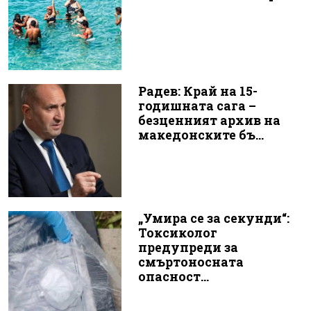
Радев: Край на 15-
годишната сага –
безценният архив на
македонските бъ...
„Умира се за секунди“:
Токсиколог
предупреди за
смъртоносната
опасност...