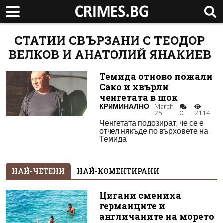
СТАТИИ СВЪРЗАНИ С ТЕОДОР
ВЕЛКОВ И АНАТОЛИЙ ЯНАКИЕВ
Темида отново пожали
Сако и хвърли
ченгетата в шок
КРИМИНАЛНО
March
25
0
2114
Ченгетата подозират, че се е
отчел някъде по върховете на
Темида
НАЙ-ЧЕТЕНИ
НАЙ-КОМЕНТИРАНИ
Цигани смениха
германците и
англичаните на морето