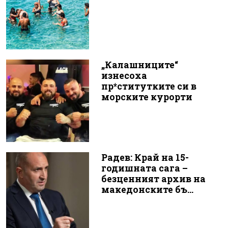
„Калашниците“
изнесоха
пр*ститутките си в
морските курорти
Радев: Край на 15-
годишната сага –
безценният архив на
македонските бъ...