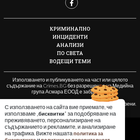
КРИМИНАЛНО
ИНЦИДЕНТИ
АНАЛИЗИ
ПО СВЕТА
ВОДЕЩИ ТЕМИ
Използването и публикуването на част или цялото
съдържание на Crimes.BG без разрешение на Медийна
група Асмара ЕООД е забранено.
© 2010 - 2026 | Crimes.BG. Всички права запазени.
С използването на сайта вие приемате, че
използваме „
" за подобряване на
бисквитки
преживяването, персонализиране на
РЕКЛАМА
съдържанието и рекламите, и анализиране
КОНТАКТИ
на трафика. Вижте нашата
политика за
и
.
ОБЩИ УСЛОВИЯ
бисквитките
политика за поверителност