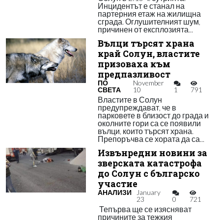
Инцидентът е станал на
партерния етаж на жилищна
сграда. Оглушителният шум,
причинен от експлозията...
Вълци търсят храна
край Солун, властите
призоваха към
предпазливост
ПО
November
СВЕТА
10
1
791
Властите в Солун
предупреждават, че в
парковете в близост до града и
околните гори са се появили
вълци, които търсят храна.
Препоръчва се хората да са...
Извънредни новини за
зверската катастрофа
до Солун с българско
участие
АНАЛИЗИ
January
23
0
721
Тепърва ще се изясняват
причините за тежкия