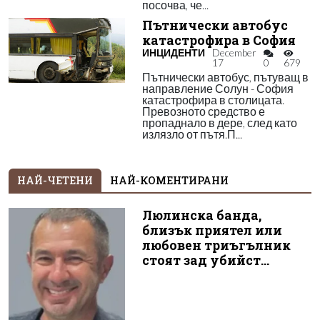
посочва, че...
Пътнически автобус
катастрофира в София
ИНЦИДЕНТИ
December
17
0
679
Пътнически автобус, пътуващ в
направление Солун - София
катастрофира в столицата.
Превозното средство е
пропаднало в дере, след като
излязло от пътя.П...
НАЙ-ЧЕТЕНИ
НАЙ-КОМЕНТИРАНИ
Люлинска банда,
близък приятел или
любовен триъгълник
стоят зад убийст...