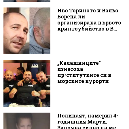
Иво Ториното и Вальо
Бореца ли
организираха първото
криптоубийство в Б...
„Калашниците“
изнесоха
пр*ститутките си в
морските курорти
Полицаят, намерил 4-
годишния Марти:
Започна силно да ме