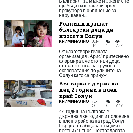
България (12 мъже и 8 жени). Те
ще бъдат изправени пред
прокурора в обвинение за
нарушаван...
Роднини пращат
български деца да
просят в Солун
КРИМИНАЛНО
July
14
1
777
От благотворителната
организация „Арис“ притеснено
алармират, че стотици деца
стават жертва на трудова
експлоатация по улиците на
Солун като са принуж...
Българка е държана
над 2 години в плен
край Солун
КРИМИНАЛНО
April
30
0
616
46-годишна българка е
държана две години и половина
в плен в района на град Солун,
Гърция, съобщава гръцкият
вестник "Етнос".Пострадалата