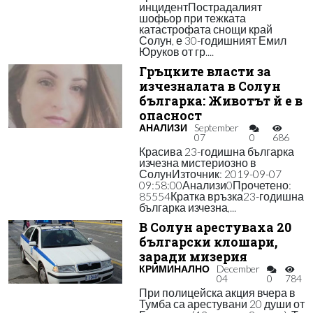
инцидентПострадалият
шофьор при тежката
катастрофата снощи край
Солун, е 30-годишният Емил
Юруков от гр....
Гръцките власти за
изчезналата в Солун
българка: Животът й е в
опасност
АНАЛИЗИ
September
07
0
686
Красива 23-годишна българка
изчезна мистериозно в
СолунИзточник: 2019-09-07
09:58:00Анализи0Прочетено:
85554Кратка връзка23-годишна
българка изчезна,...
В Солун арестуваха 20
български клошари,
заради мизерия
КРИМИНАЛНО
December
04
0
784
При полицейска акция вчера в
Тумба са арестувани 20 души от