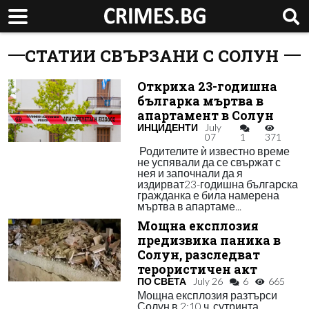
СТАТИИ СВЪРЗАНИ С СОЛУН
Откриха 23-годишна
българка мъртва в
апартамент в Солун
ИНЦИДЕНТИ
July
07
1
371
Родителите ѝ известно време
не успявали да се свържат с
нея и започнали да я
издирват23-годишна българска
гражданка е била намерена
мъртва в апартаме...
Мощна експлозия
предизвика паника в
Солун, разследват
терористичен акт
ПО СВЕТА
July 26
6
665
Мощна експлозия разтърси
Солун в 2:10 ч. сутринта.