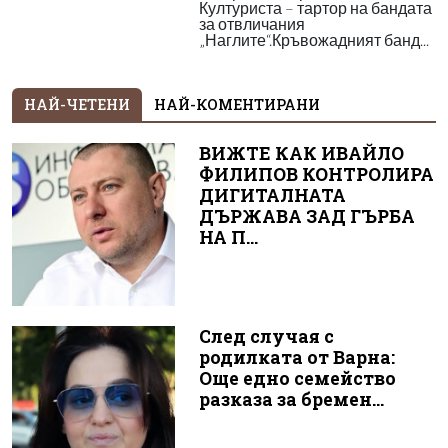
Културиста – тартор на бандата
за отвличания
„Наглите“.Кръвожадният банд...
НАЙ-ЧЕТЕНИ
НАЙ-КОМЕНТИРАНИ
ВИЖТЕ КАК ИВАЙЛО
ФИЛИПОВ КОНТРОЛИРА
ДИГИТАЛНАТА
ДЪРЖАВА ЗАД ГЪРБА
НА П...
След случая с
родилката от Варна:
Още едно семейство
разказа за бремен...