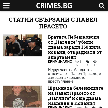
СТАТИИ СВЪРЗАНИ С ПАВЕЛ
ПРАСЕТО
Братята Лебешковски
от „Наглите“ убили
двама заради 160 кила
кокаин, откраднати от
апартамент
КРИМИНАЛНО
April
02
0
1211
И друг член на бандата за
отвличане – Павел Прасето, е
замесен в кървавото
престъпление
Щракнаха белезниците
на Павел Прасето от
„Наглите“ и още двама
нашенци в Испания
КРИМИНАЛНО
November