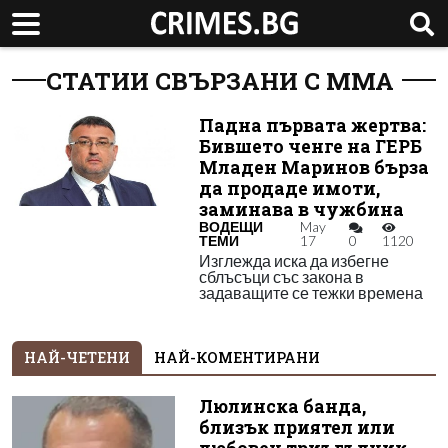
СТАТИИ СВЪРЗАНИ С ММА
Падна първата жертва:
Бившето ченге на ГЕРБ
Младен Маринов бърза
да продаде имоти,
заминава в чужбина
ВОДЕЩИ
May
ТЕМИ
17
0
1120
Изглежда иска да избегне
сблъсъци със закона в
задаващите се тежки времена
НАЙ-ЧЕТЕНИ
НАЙ-КОМЕНТИРАНИ
Люлинска банда,
близък приятел или