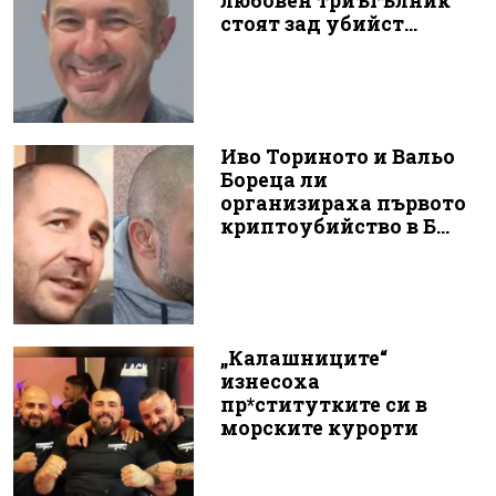
любовен триъгълник
стоят зад убийст...
Иво Ториното и Вальо
Бореца ли
организираха първото
криптоубийство в Б...
„Калашниците“
изнесоха
пр*ститутките си в
морските курорти