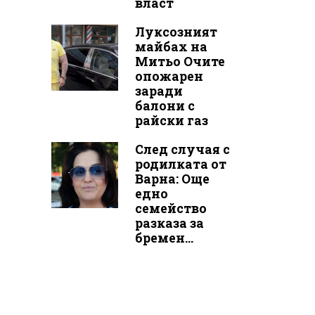
власт
Луксозният
майбах на
Митьо Очите
опожарен
заради
балони с
райски газ
След случая с
родилката от
Варна: Още
едно
семейство
разказа за
бремен...