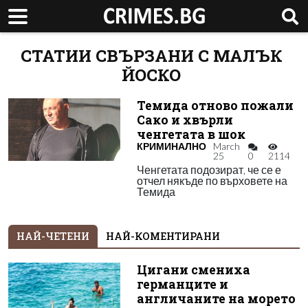
СТАТИИ СВЪРЗАНИ С МАЛЪК
ЙОСКО
Темида отново пожали
Сако и хвърли
ченгетата в шок
КРИМИНАЛНО
March
25
0
2114
Ченгетата подозират, че се е
отчел някъде по върховете на
Темида
НАЙ-ЧЕТЕНИ
НАЙ-КОМЕНТИРАНИ
Цигани смениха
германците и
англичаните на морето