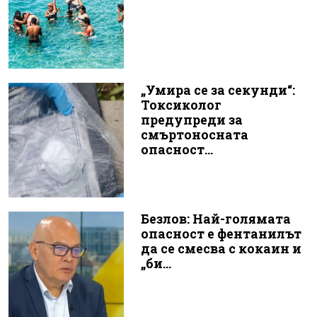
„Умира се за секунди“:
Токсиколог
предупреди за
смъртоносната
опасност...
Безлов: Най-голямата
опасност е фентанилът
да се смесва с кокаин и
„би...