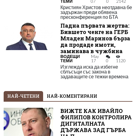
ТЕМИ
07
0
2142
Кристиян Христов неотдавна бе
задържан преди обявена
пресконференция по БТА
Падна първата жертва:
Бившето ченге на ГЕРБ
Младен Маринов бърза
да продаде имоти,
заминава в чужбина
ВОДЕЩИ
May
ТЕМИ
17
0
1120
Изглежда иска да избегне
сблъсъци със закона в
задаващите се тежки времена
НАЙ-ЧЕТЕНИ
НАЙ-КОМЕНТИРАНИ
ВИЖТЕ КАК ИВАЙЛО
ФИЛИПОВ КОНТРОЛИРА
ДИГИТАЛНАТА
ДЪРЖАВА ЗАД ГЪРБА