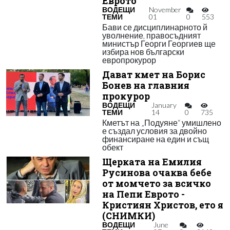
Еврото
ВОДЕЩИ
November
ТЕМИ
01
0
553
Бави се дисциплинарното й
уволнение, правосъдният
министър Георги Георгиев ще
избира нов български
европрокурор
Дават кмет на Борис
Бонев на главния
прокурор
ВОДЕЩИ
January
ТЕМИ
14
0
735
Кметът на „Подуяне“ умишлено
е създал условия за двойно
финансиране на един и същ
обект
Щерката на Емилия
Русинова очаква бебе
от момчето за всичко
на Пепи Еврото -
Кристиян Христов, ето я
(СНИМКИ)
ВОДЕЩИ
June