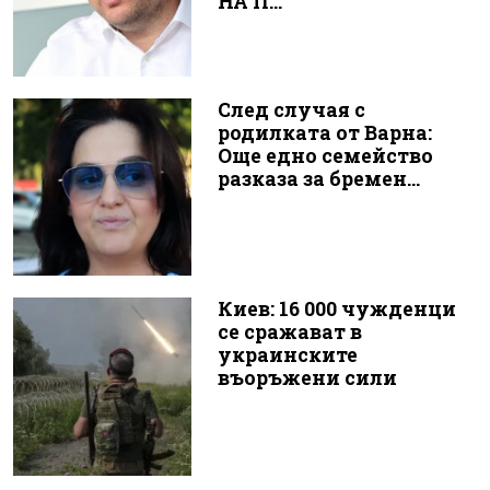
НА П...
След случая с
родилката от Варна:
Още едно семейство
разказа за бремен...
Киев: 16 000 чужденци
се сражават в
украинските
въоръжени сили