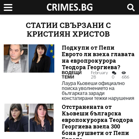
СТАТИИ СВЪРЗАНИ С
КРИСТИЯН ХРИСТОВ
Подкупи от Пепи
Еврото ли взеха главата
на европрокурора
Теодора Георгиева?
ВОДЕЩИ
February
ТЕМИ
28
0
686
Лаура Кьовеши официално
поиска уволнението на
българката заради
констатирани тежки нарушения
Отстранената от
Кьовеши българска
европокурорка Теодора
Георгиева взела 300
бона рушвети от Пепи