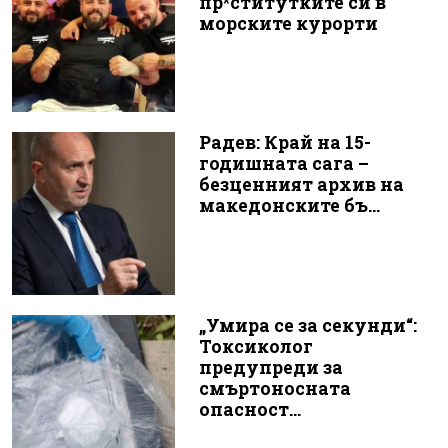
пр*ститутките си в
морските курорти
Радев: Край на 15-
годишната сага –
безценният архив на
македонските бъ...
„Умира се за секунди“:
Токсиколог
предупреди за
смъртоносната
опасност...