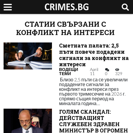
СТАТИИ СВЪРЗАНИ С
КОНФЛИКТ НА ИНТЕРЕСИ
Сметната палата: 2,5
пъти повече подадени
сигнали за конфликт на
интереси
ВОДЕЩИ
April
ТЕМИ
11
0
329
Близо 2,5 пъти са се увеличили
подадените сигнали за
конфликт на интереси през
първото тримесечие на 2026 г.
спрямо същия период на
миналата година....
ГОЛЯМ СКАНДАЛ:
ДЕЙСТВАЩИЯТ
СЛУЖЕБЕН ЗДРАВЕН
МИНИСТЪР В ОГРОМЕН