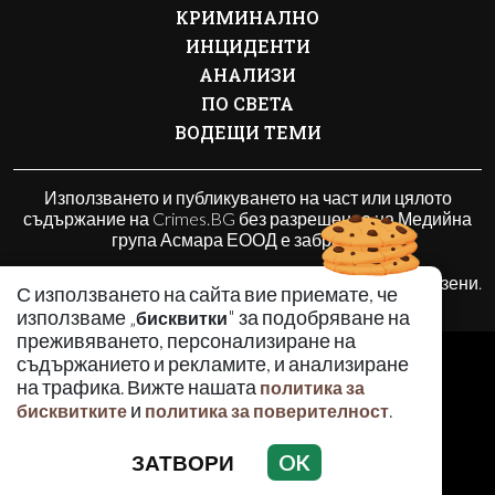
КРИМИНАЛНО
ИНЦИДЕНТИ
АНАЛИЗИ
ПО СВЕТА
ВОДЕЩИ ТЕМИ
Използването и публикуването на част или цялото
съдържание на Crimes.BG без разрешение на Медийна
група Асмара ЕООД е забранено.
© 2010 - 2026 | Crimes.BG. Всички права запазени.
С използването на сайта вие приемате, че
използваме „
" за подобряване на
бисквитки
преживяването, персонализиране на
РЕКЛАМА
съдържанието и рекламите, и анализиране
КОНТАКТИ
на трафика. Вижте нашата
политика за
и
.
ОБЩИ УСЛОВИЯ
бисквитките
политика за поверителност
ПОЛИТИКА ЗА ПОВЕРИТЕЛНОСТ
ЗАТВОРИ
OK
ПОЛИТИКА ЗА БИСКВИТКИТЕ