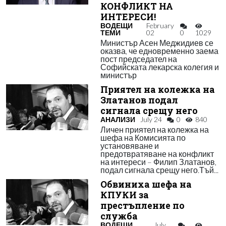
КОНФЛИКТ НА
ИНТЕРЕСИ!
ВОДЕЩИ
February
ТЕМИ
02
0
1029
Министър Асен Меджидиев се
оказва, че едновременно заема
пост председател на
Софийската лекарска колегия и
министър
Приятел на колежка на
Златанов подал
сигнала срещу него
АНАЛИЗИ
July 24
0
840
Личен приятел на колежка на
шефа на Комисията по
установяване и
предотвратяване на конфликт
на интереси – Филип Златанов,
подал сигнала срещу него.Тъй...
Обвиниха шефа на
КПУКИ за
престъпление по
служба
ВОДЕЩИ
July