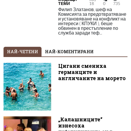
ТЕМИ
18
0
735
Филип Златанов, шеф на
Комисията за предотвратяване
и установяване на конфликт на
интереси ( КПУКИ ), беше
обвинен в престъпление по
служба заради теф...
НАЙ-ЧЕТЕНИ
НАЙ-КОМЕНТИРАНИ
Цигани смениха
германците и
англичаните на морето
„Калашниците“
изнесоха