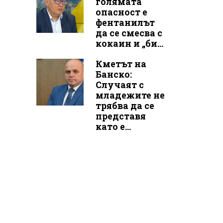
голямата
опасност е
фентанилът
да се смесва с
кокаин и „би...
Кметът на
Банско:
Случаят с
младежите не
трябва да се
представя
като е...