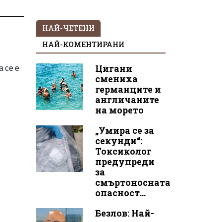
НАЙ-ЧЕТЕНИ
НАЙ-КОМЕНТИРАНИ
 се е
Цигани
смениха
германците и
англичаните
на морето
„Умира се за
секунди“:
Токсиколог
предупреди
за
смъртоносната
опасност...
Безлов: Най-