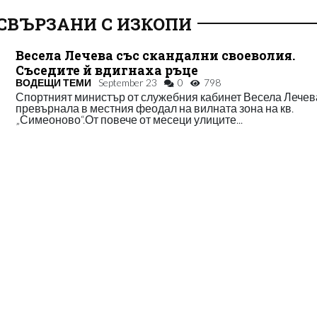
СВЪРЗАНИ С ИЗКОПИ
Весела Лечева със скандални своеволия.
Съседите й вдигнаха ръце
ВОДЕЩИ ТЕМИ
September 23
0
798
Спортният министър от служебния кабинет Весела Лечева
превърнала в местния феодал на вилната зона на кв.
„Симеоново“.От повече от месеци улиците...