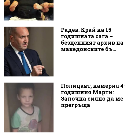
Радев: Край на 15-
годишната сага –
безценният архив на
македонските бъ...
Полицаят, намерил 4-
годишния Марти:
Започна силно да ме
прегръща