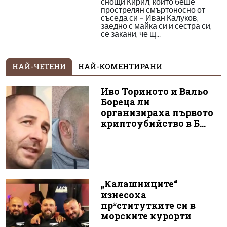
снощи Кирил, който беше
прострелян смъртоносно от
съседа си – Иван Калуков,
заедно с майка си и сестра си,
се закани, че щ...
НАЙ-ЧЕТЕНИ
НАЙ-КОМЕНТИРАНИ
Иво Ториното и Вальо
Бореца ли
организираха първото
криптоубийство в Б...
„Калашниците“
изнесоха
пр*ститутките си в
морските курорти