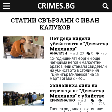
СТАТИИ СВЪРЗАНИ С ИВАН
КАЛУКОВ
Пет деца видели
убийството в "Димитър
Миленков"
АНАЛИЗИ
March 20
0
798
12-годишният Георги и още
четирима негови малолетни
братовчеди станали свидетели
на убийството в столичния
"Димитър Миленков" на 18
март.Тогава 67-го...
Заплашиха сина на
стрелеца от "Димитър
Миленков" с убийство
КРИМИНАЛНО
March
19
0
728
Гневен роднина на загиналия