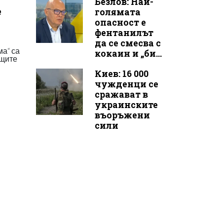
Безлов: Най-
е
голямата
опасност е
фентанилът
да се смесва с
а“ са
кокаин и „би...
ащите
Киев: 16 000
чужденци се
сражават в
украинските
въоръжени
сили