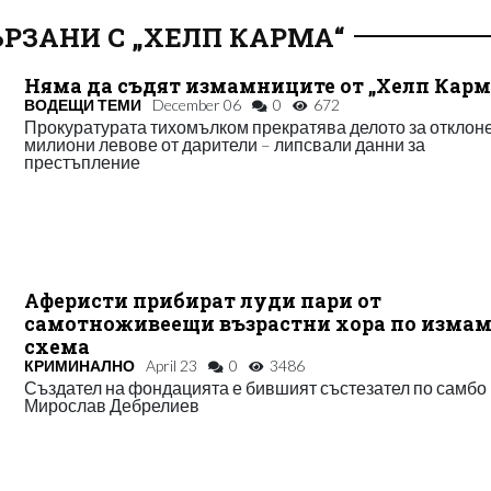
РЗАНИ С „ХЕЛП КАРМА“
Няма да съдят измамниците от „Хелп Карм
ВОДЕЩИ ТЕМИ
December 06
0
672
Прокуратурата тихомълком прекратява делото за отклон
милиони левове от дарители – липсвали данни за
престъпление
Аферисти прибират луди пари от
самотноживеещи възрастни хора по изма
схема
КРИМИНАЛНО
April 23
0
3486
Създател на фондацията е бившият състезател по самбо
Мирослав Дебрелиев