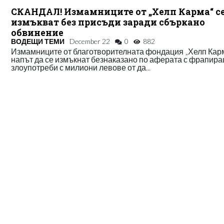
СКАНДАЛ! Измамниците от „Хелп Карма“ с
измъкват без присъди заради сбъркано
обвинение
ВОДЕЩИ ТЕМИ
December 22
0
882
Измамниците от благотворителната фондация „Хелп Карм
напът да се измъкнат безнаказано по аферата с фрапир
злоупотреби с милиони левове от да...