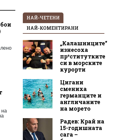
НАЙ-ЧЕТЕНИ
 бои
НАЙ-КОМЕНТИРАНИ
)
„Калашниците“
шлено
изнесоха
пр*ститутките
си в морските
курорти
Цигани
смениха
т
германците и
англичаните
на морето
 на
на
Радев: Край на
15-годишната
сага –