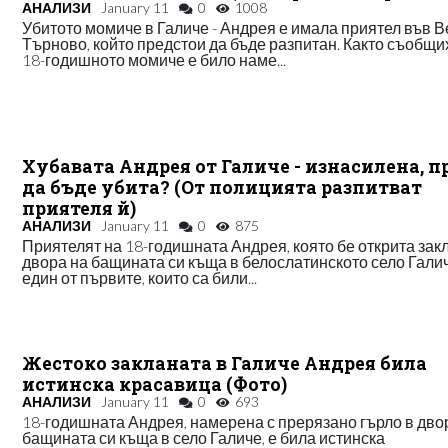
АНАЛИЗИ
January 11
0
1008
Убитото момиче в Галиче - Андрея е имала приятел във В
Търново, който предстои да бъде разпитан. Както съобщи
18-годишното момиче е било наме...
Хубавата Андрея от Галиче - изнасилена, п
да бъде убита? (От полицията разпитват
приятеля й)
АНАЛИЗИ
January 11
0
875
Приятелят на 18-годишната Андрея, която бе открита зак
двора на бащината си къща в белослатинското село Галич
един от първите, които са били...
Жестоко закланата в Галиче Андрея била
истинска красавица (Фото)
АНАЛИЗИ
January 11
0
693
18-годишната Андрея, намерена с прерязано гърло в дво
бащината си къща в село Галиче, е била истинска