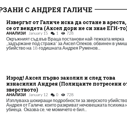
РЗАНИ С АНДРЕЯ ГАЛИЧЕ
Извергът от Галиче иска да остане в ареста,
се от вендета (Аксел дори не си знае ЕГН-то
АНАЛИЗИ
January 15
1
728
Окръжният съд във Враца постанови най-тежката мярка
„задържане под стража“ за Аксел Олеков, обвинен в уми
убийство на 18-годишната Андрея Руменов...
Изрод! Аксел първо заколил и след това
изнасилил Андрея (Полицаите потресени о
зверството)
АНАЛИЗИ
January 12
0
728
Изплуваха шокиращи подробности за зверското убийство
Андрея от Галиче, които разкриват нечовешката психика 
убиеца. Оказва се, че момичето е бил...