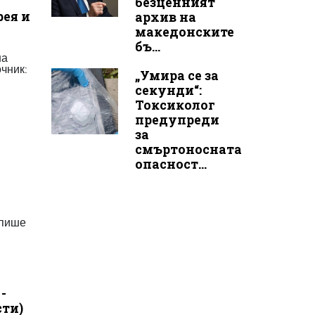
безценният
рея и
архив на
македонските
бъ...
на
очник:
„Умира се за
секунди“:
Токсиколог
предупреди
за
смъртоносната
опасност...
 пише
-
ти)