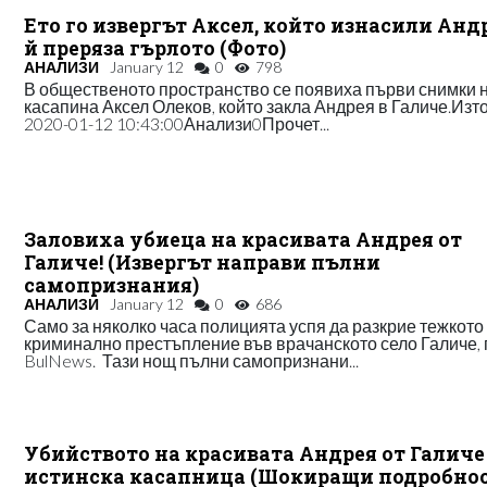
Ето го извергът Аксел, който изнасили Анд
й преряза гърлото (Фото)
АНАЛИЗИ
January 12
0
798
В общественото пространство се появиха първи снимки 
касапина Аксел Олеков, който закла Андрея в Галиче.Изт
2020-01-12 10:43:00Анализи0Прочет...
Заловиха убиеца на красивата Андрея от
Галиче! (Извергът направи пълни
самопризнания)
АНАЛИЗИ
January 12
0
686
Само за няколко часа полицията успя да разкрие тежкото
криминално престъпление във врачанското село Галиче,
BulNews. Тази нощ пълни самопризнани...
Убийството на красивата Андрея от Галиче 
истинска касапница (Шокиращи подробнос