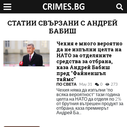
СТАТИИ СВЪРЗАНИ С АНДРЕЙ
БАБИШ
Чехия е много вероятно
да не изпълни целта на
НАТО за отделяните
средства за отбрана,
каза Андрей Бабиш
пред "Файненшъл
таймс"
ПО СВЕТА
May 31
0
273
Чехия няма да изпълни "по
всяка вероятност" тази година
целта на НАТО да отделя по 2%
от брутния вътрешен продукт за
отбрана, каза премиерът
Андрей Ба...