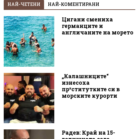
НАЙ-ЧЕТЕНИ
НАЙ-КОМЕНТИРАНИ
Цигани смениха
германците и
англичаните на морето
„Калашниците“
изнесоха
пр*ститутките си в
морските курорти
Радев: Край на 15-