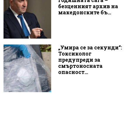
годишната сага –
безценният архив на
македонските бъ...
„Умира се за секунди“:
Токсиколог
предупреди за
смъртоносната
опасност...