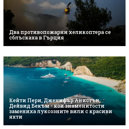
Два противопожарни хеликоптера се
сблъскаха в Гърция
Кейти Пери, Дженифър Анистън,
Дейвид Бекъм - кои знаменитости
замениха луксозните вили с красиви
яхти