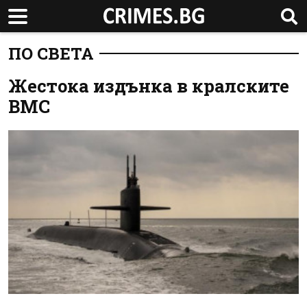
ПО СВЕТА
Жестока издънка в кралските
ВМС