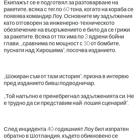
Екипажът се е подготвял за разтоварване на
ракетите, всяка с тегло 60 тона, когато на кораба се
появява командир Лоу. Основните му задължения
като отговорен за инженерно-техническото
обезпечение на въоръжението е било да се грижи
за ракетите. Всяка от тях има по 3 ядрени бойни
глави, „сравнима по мощност с 30 от бомбите,
пуснати над Хирошима“, посочва изданието.
„Шокиран съм от тази история“, призна в интервю
пред изданието бивш подводничар.
„Той напълно е пренебрегнал задълженията си. Не
е трудно да си представим най-лошия сценарий“.
След инцидента 40-годишният Лоу бил изпратен
обратно в Шотландия, където обикновено се