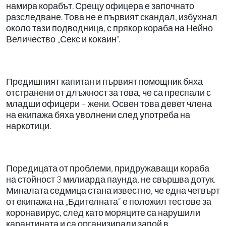
намира корабът. Срещу офицера е започнато
разследване. Това не е първият скандал, избухнал
около тази подводница, с прякор кораба на Нейно
Величество „Секс и кокаин“.
Предишният капитан и първият помощник бяха
отстранени от длъжност за това, че са преспали с
младши офицери – жени. Освен това девет члена
на екипажа бяха уволнени след употреба на
наркотици.
Поредицата от проблеми, придружаващи кораба
на стойност 3 милиарда паунда, не свършва дотук.
Миналата седмица стана известно, че една четвърт
от екипажа на „Бдителната“ е положил тестове за
коронавирус, след като моряците са нарушили
карантината и са организирали запой в