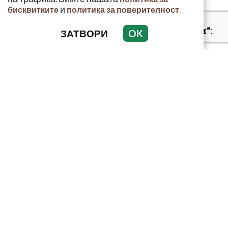
и
.
бисквитките
политика за поверителност
„Умира се за секунди“:
ЗАТВОРИ
OK
Токсиколог
предупреди за
смъртоносната
опасност...