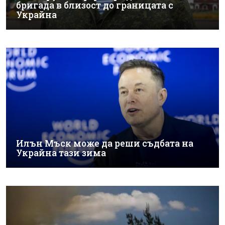
бригада в близост до границата с
Украйна
Илън Мъск може да реши съдбата на
Украйна тази зима