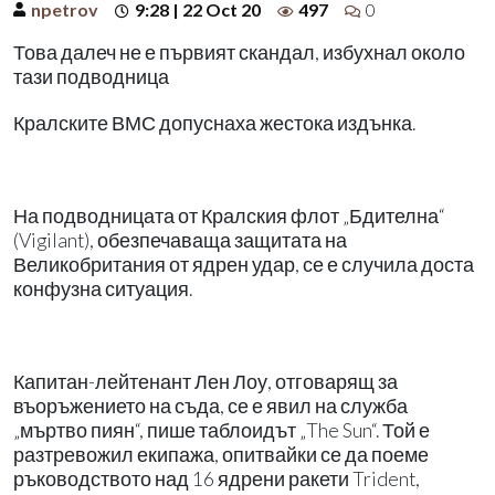
npetrov
9:28 | 22 Oct 20
497
0
Това далеч не е първият скандал, избухнал около
тази подводница
Кралските ВМС допуснаха жестока издънка.
На подводницата от Кралския флот „Бдителна“
(Vigilant), обезпечаваща защитата на
Великобритания от ядрен удар, се е случила доста
конфузна ситуация.
Капитан-лейтенант Лен Лоу, отговарящ за
въоръжението на съда, се е явил на служба
„мъртво пиян“, пише таблоидът „The Sun“. Той е
разтревожил екипажа, опитвайки се да поеме
ръководството над 16 ядрени ракети Trident,