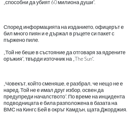
„способни да убият 60 милиона души“.
Според информацията на изданието, офицерът е
бил много пиян и е държал в ръцете си пакет с
пържено пиле.
„Той не беше в състояние да отговаря за ядрените
оръжия“, твърди източник на „The Sun“.
„Човекът, който сменяше, е разбрал, че нещо не е
наред. Той не е имал друг избор, освен да
предупреди началството“. По време на инцидента
подводницата е била разположена в базата на
ВМС на Кингс Бей в окръг Камдън, щата Джорджия.