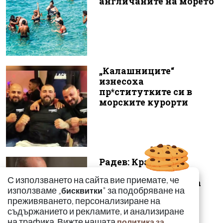
англичаните на морето
„Калашниците“
изнесоха
пр*ститутките си в
морските курорти
Радев: Край на 15-
годишната сага –
С използването на сайта вие приемате, че
безценният архив на
използваме „
" за подобряване на
бисквитки
македонските бъ...
преживяването, персонализиране на
съдържанието и рекламите, и анализиране
на трафика. Вижте нашата
политика за