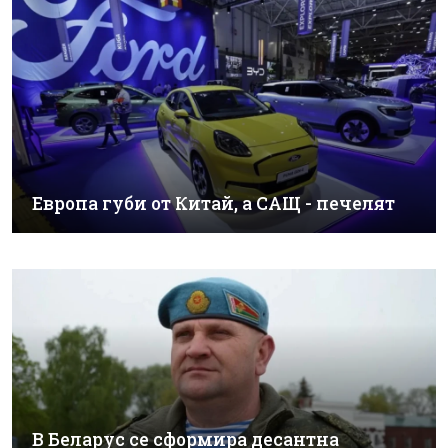
Европа губи от Китай, а САЩ - печелят
В Беларус се сформира десантна