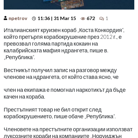
npetrov
11:36 | 31 Mar 15
672
1
Италианският круизен кораб „Коста Конкордия“,
който претърпя корабокрушение през 2012 г., е
превозвал голяма партида кокаин на
калабрийската мафия ндрангета, пише в.
„Република“.
Вестникът получил запис на разговор между
членове на ндрангета, от който става ясно, че
член на екипажа е помогнал наркотикът да бъде
качен на кораба.
Престъпният товар не бил открит след
корабокрушението, пише обаче „Република“.
Членовете на престъпните организации използват
луксозните кораби на компаниите „Норуиджън