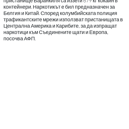
пристанище Баранкиля са иззети 679 кг кокаин в
контейнери. Наркотикът е бил предназначен за
Белгия и Китай. Според колумбийската полиция
трафикантските мрежи използват пристанищата в
Централна Америка и Карибите, за да изпращат
наркотици към Съединените щати и Европа,
посочва АФП.