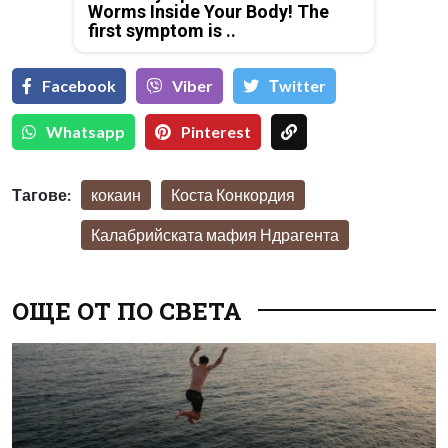
Worms Inside Your Body! The
first symptom is ..
Facebook
Viber
Тwitter
Whatsapp
Pinterest
Тагове:
кокаин
Коста Конкордия
Калабрийската мафия Ндрагента
ОЩЕ ОТ ПО СВЕТА