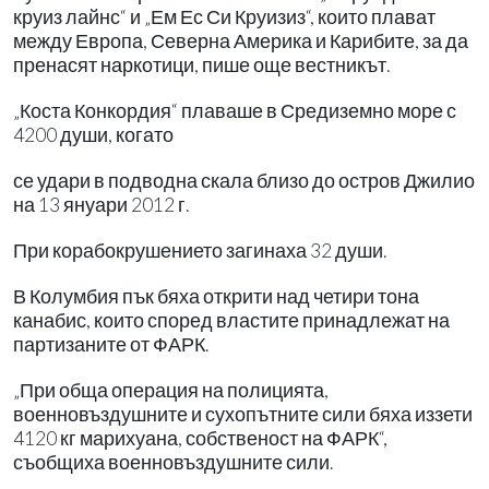
круиз лайнс“ и „Ем Ес Си Круизиз“, които плават
между Европа, Северна Америка и Карибите, за да
пренасят наркотици, пише още вестникът.
„Коста Конкордия“ плаваше в Средиземно море с
4200 души, когато
се удари в подводна скала близо до остров Джилио
на 13 януари 2012 г.
При корабокрушението загинаха 32 души.
В Колумбия пък бяха открити над четири тона
канабис, които според властите принадлежат на
партизаните от ФАРК.
„При обща операция на полицията,
военновъздушните и сухопътните сили бяха иззети
4120 кг марихуана, собственост на ФАРК“,
съобщиха военновъздушните сили.