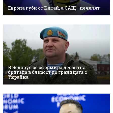
Европа губи от Китай, а САЩ - печелят
В Беларус се сформира десантна
бригада в близост до границата с
Украйна