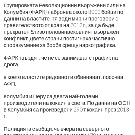
Групировката Революционни въоръжени сили на
Колумбия (ФАРК) наброява около 8000 бойци по
данни на властите. Тя води мирни преговори с
правителството от края на 2012 г., за да бъде
прекратен близо половинвековният въоръжен
конфликт. Двете страни постигнаха частично
споразумение за борба срещу наркотрафика.
ФАРК твърдят, че не се занимават с трафик на
дрога,
в което властите редовно ги обвиняват, посочва
АФП.
Колумбия и Перу са двата най-големи
производители на кокаин в света. По данни на ООН
в Колумбия са произведени 290 т кокаин през 2013
г.
Полицията съобщи, че вчера на северното