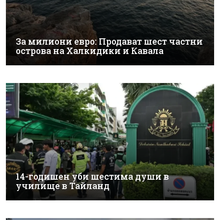
За милиони евро: Продават шест частни
острова на Халкидики и Кавала
14-годишен уби шестима души в
училище в Тайланд