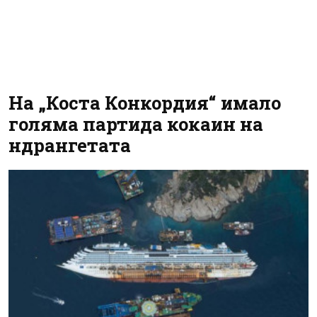
На „Коста Конкордия“ имало
голяма партида кокаин на
ндрангетата