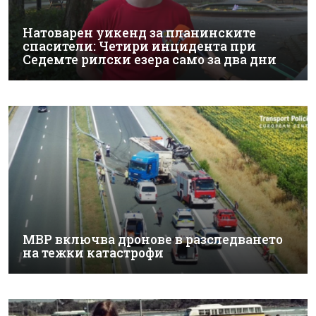
Натоварен уикенд за планинските
спасители: Четири инцидента при
Седемте рилски езера само за два дни
МВР включва дронове в разследването
на тежки катастрофи