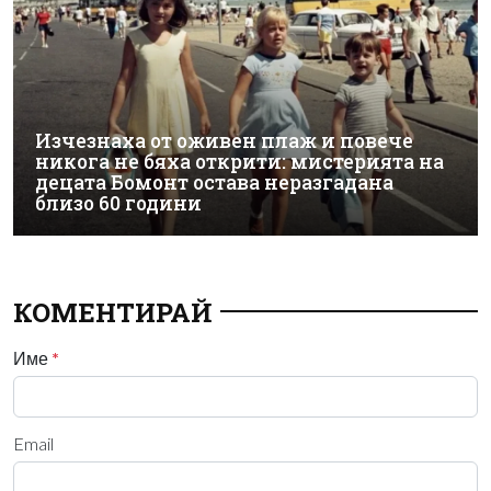
Изчезнаха от оживен плаж и повече
никога не бяха открити: мистерията на
децата Бомонт остава неразгадана
близо 60 години
КОМЕНТИРАЙ
Име
*
Email