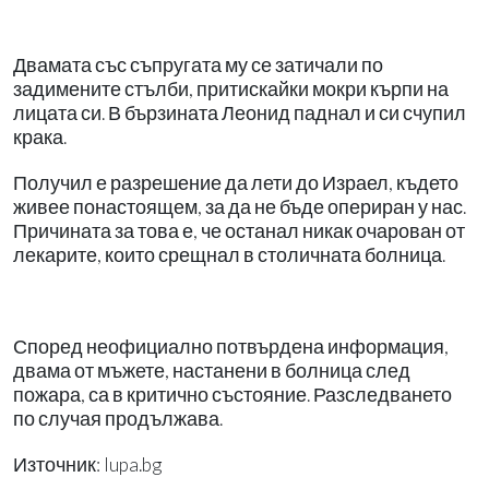
Двамата със съпругата му се затичали по
задимените стълби, притискайки мокри кърпи на
лицата си. В бързината Леонид паднал и си счупил
крака.
Получил е разрешение да лети до Израел, където
живее понастоящем, за да не бъде опериран у нас.
Причината за това е, че останал никак очарован от
лекарите, които срещнал в столичната болница.
Според неофициално потвърдена информация,
двама от мъжете, настанени в болница след
пожара, са в критично състояние. Разследването
по случая продължава.
Източник: lupa.bg