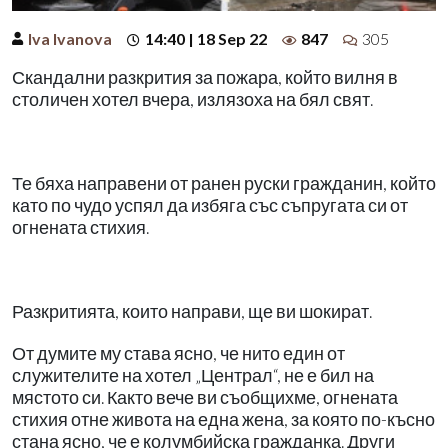
Iva Ivanova
14:40 | 18 Sep 22
847
305
Скандални разкрития за пожара, който вилня в
столичен хотел вчера, излязоха на бял свят.
Те бяха направени от ранен руски гражданин, който
като по чудо успял да избяга със съпругата си от
огнената стихия.
Разкритията, които направи, ще ви шокират.
От думите му става ясно, че нито един от
служителите на хотел „Централ“, не е бил на
мястото си. Както вече ви съобщихме, огнената
стихия отне живота на една жена, за която по-късно
стана ясно, че е колумбийска гражданка. Други