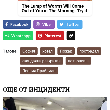
The Lump of Worms Will Come
Out of You in The Morning. Try it
Facebook
Viber
Тwitter
Whatsapp
Pinterest
Тагове:
София
хотел
Пожар
пострадал
скандални разкрития
потърпевш
Леонид Прайсман
ОЩЕ ОТ ИНЦИДЕНТИ