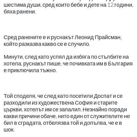
шестима души, сред които бебе и дете на 12 години,
бяха ранени.
Сред ранените е и руснакът Леонид Прайсман,
който разказва какво се е случило.
Минути, след като успял да избяга по стълбите на
хотела, руснакът пише, че почивката им в България
е приключила тъжно.
Той споделя, че след като посетили Доспат и се
разходили из художествена София и старите
църкви, хотелът им се запалил. Незнайно поради
какви причини обаче, нито един от служителите не
бил в сградата, отбелязва той и допълва, че е в
шок.