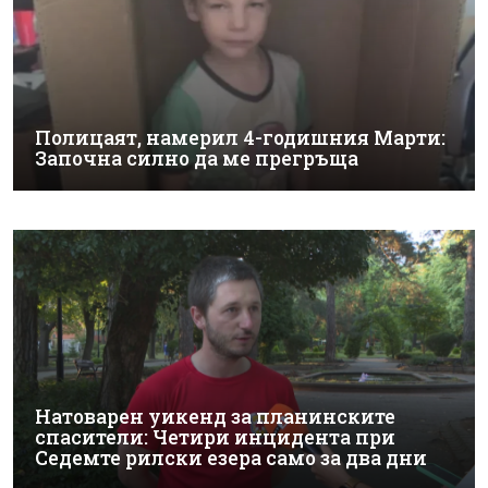
Полицаят, намерил 4-годишния Марти:
Започна силно да ме прегръща
Натоварен уикенд за планинските
спасители: Четири инцидента при
Седемте рилски езера само за два дни