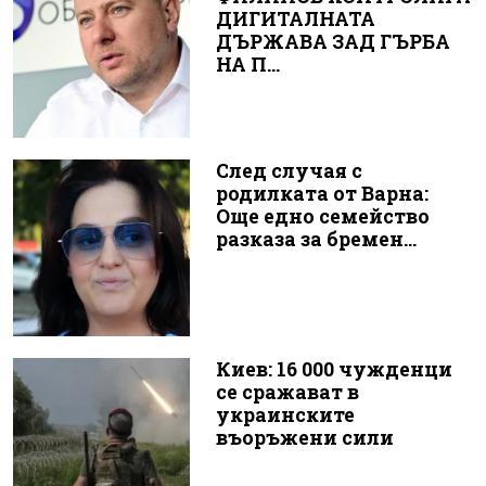
ДИГИТАЛНАТА
ДЪРЖАВА ЗАД ГЪРБА
НА П...
След случая с
родилката от Варна:
Още едно семейство
разказа за бремен...
Киев: 16 000 чужденци
се сражават в
украинските
въоръжени сили