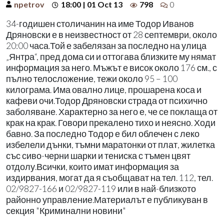
npetrov
18:00 | 01 Oct 13
798
0
34-годишен столичанин на име Тодор Иванов
Дряновски е в неизвестност от 28 септември, около
20:00 часа.Той е забелязан за последно на улица
„Янтра“, пред дома си и оттогава близките му нямат
информация за него. Мъжът е висок около 176 см., с
пълно телосложение, тежи около 95 – 100
килограма. Има овално лице, прошарена коса и
кафеви очи.Тодор Дряновски страда от психично
заболяване. Характерно за него е, че се поклаща от
крак на крак. Говори прекалено тихо и неясно. Ходи
бавно. За последно Тодор е бил облечен с леко
избелели дънки, тъмни маратонки от плат, жилетка
със сиво-черни шарки и тениска с тъмен цвят
отдолу.Всички, които имат информация за
издирвания, могат да я съобщават на тел. 112, тел.
02/9827-166 и 02/9827-119 или в най-близкото
районно управление.Материалът е публикуван в
секция "Криминални новини"