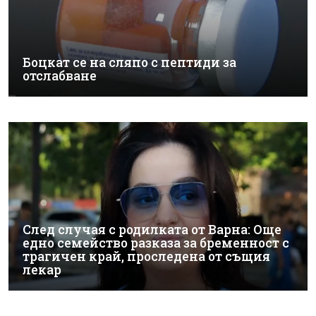
Боцкат се на сляпо с пептиди за
отслабване
След случая с родилката от Варна: Още
едно семейство разказа за бременност с
трагичен край, проследена от същия
лекар