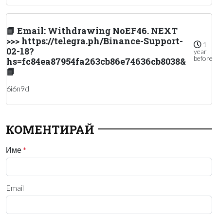
📘 Email: Withdrawing NoEF46. NEXT
>>> https://telegra.ph/Binance-Support-
1
02-18?
year
before
hs=fc84ea87954fa263cb86e74636cb8038&
📘
6i6n9d
КОМЕНТИРАЙ
Име
*
Email