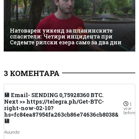
Натоварен уикенд за планинските
спасители: Четири инцидента при
Седемте рилски езера само за два дни
3 КОМЕНТАРА
💾 Email- SENDING 0,75928360 BTC.
Next >> https://telegra.ph/Get-BTC-
1
right-now-02-10?
year
before
hs=fc84ea87954fa263cb86e74636cb8038&
💾
4uunde