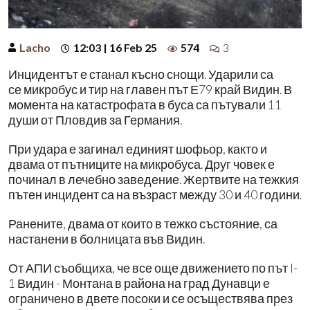
Lacho
12:03 | 16 Feb 25
574
3
Инцидентът е станал късно снощи. Ударили са
се микробус и тир на главен път Е79 край Видин. В
момента на катастрофата в буса са пътували 11
души от Пловдив за Германия.
При удара е загинал единият шофьор, както и
двама от пътниците на микробуса. Друг човек е
починал в лечебно заведение. Жертвите на тежкия
пътен инцидент са на възраст между 30 и 40 години.
Ранените, двама от които в тежко състояние, са
настанени в болницата във Видин.
От АПИ съобщиха, че все още движението по път I-
1 Видин - Монтана в района на град Дунавци е
ограничено в двете посоки и се осъществява през