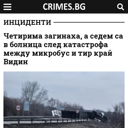
ИНЦИДЕНТИ
Четирима загинаха, а седем са
в болница след катастрофа
между микробус и тир край
Видин