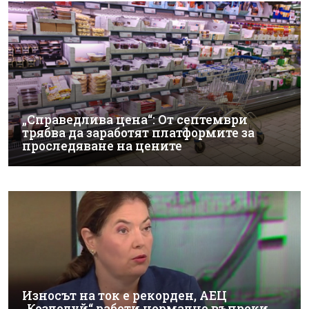
„Справедлива цена“: От септември
трябва да заработят платформите за
проследяване на цените
Износът на ток е рекорден, АЕЦ
„Козлодуй“ работи нормално въпреки