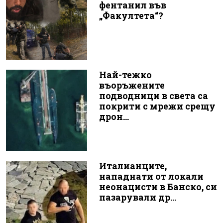
фентанил във
„Факултета“?
Най-тежко
въоръжените
подводници в света са
покрити с мрежи срещу
дрон...
Италианците,
нападнати от локали
неонацисти в Банско, си
пазарували др...