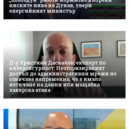
ниските нива на Дунав, увери
енергийният министър
Д-р Християн Даскалов, експерт по
киберсигурност: Неоторизираният
достъп до административни мрежи не
означава непременно, че е имало
изтичане на данни или мащабна
хакерска атака