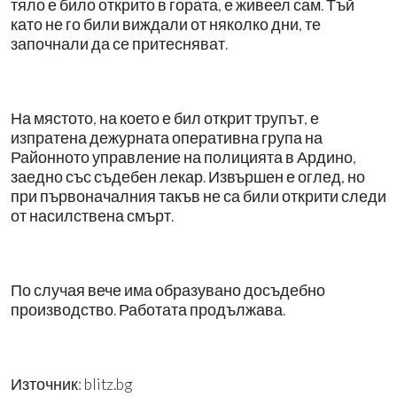
тяло е било открито в гората, е живеел сам. Тъй
като не го били виждали от няколко дни, те
започнали да се притесняват.
На мястото, на което е бил открит трупът, е
изпратена дежурната оперативна група на
Районното управление на полицията в Ардино,
заедно със съдебен лекар. Извършен е оглед, но
при първоначалния такъв не са били открити следи
от насилствена смърт.
По случая вече има образувано досъдебно
производство. Работата продължава.
Източник: blitz.bg