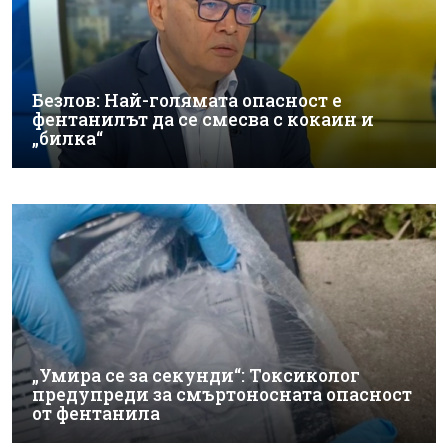
Безлов: Най-голямата опасност е
фентанилът да се смесва с кокаин и
„билка“
„Умира се за секунди“: Токсиколог
предупреди за смъртоносната опасност
от фентанила