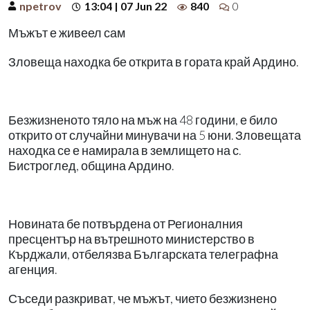
npetrov
13:04 | 07 Jun 22
840
0
Мъжът е живеел сам
Зловеща находка бе открита в гората край Ардино.
Безжизненото тяло на мъж на 48 години, е било
открито от случайни минувачи на 5 юни. Зловещата
находка се е намирала в землището на с.
Бистроглед, община Ардино.
Новината бе потвърдена от Регионалния
пресцентър на вътрешното министерство в
Кърджали, отбелязва Българската телеграфна
агенция.
Съседи разкриват, че мъжът, чието безжизнено