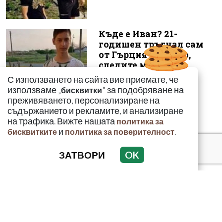
Къде е Иван? 21-
годишен тръгнал сам
от Гърция с 10 евро,
следите му се...
С използването на сайта вие приемате, че
използваме „
" за подобряване на
бисквитки
преживяването, персонализиране на
съдържанието и рекламите, и анализиране
на трафика. Вижте нашата
политика за
и
.
бисквитките
политика за поверителност
ЗАТВОРИ
OK