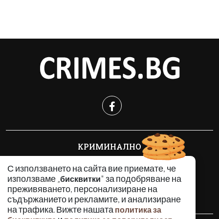
КРИМИНАЛНО
ИНЦИДЕНТИ
С използването на сайта вие приемате, че
АНАЛИЗИ
използваме „
" за подобряване на
бисквитки
ПО СВЕТА
преживяването, персонализиране на
ВОДЕЩИ ТЕМИ
съдържанието и рекламите, и анализиране
на трафика. Вижте нашата
политика за