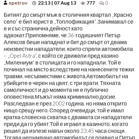
npetrov
22:13 | 07 Aug 13
777
0
Битият до смърт мъж в столичния квартал „Красно
село“ е бил юрист в „Топлофикация“. Занимавал се
е и със странична дейност като
адвокат.Припомняме, че 36-годишният Петър
Алексов беше нападнат и бит до смърт от двама
неизвестни нападатели, които спрели автомобила
– „Opel Astra”, с който се движели пред казино
„Милениум“ в столицата и го нападнали. Той е
починал на място вследствие на нанесените тежки
травми, несъвместими с живота.Автомобилът на
убийците е черен на цвят, с три врати. Тяхната
самоличност и до момента не е публично
оповестена.Мъжът няма криминално досие.
Разследван е през 2002 година, но няма открито
нищо срещу него. Според очевидци, той е имал
кратка словесна схватка с двамата си нападатели
преди да го убият.Той е играел в казиното, когато
решил да излезе навън около 23:45 часа снощи.
Тогава неочаквано автомобилът се появил и Петър