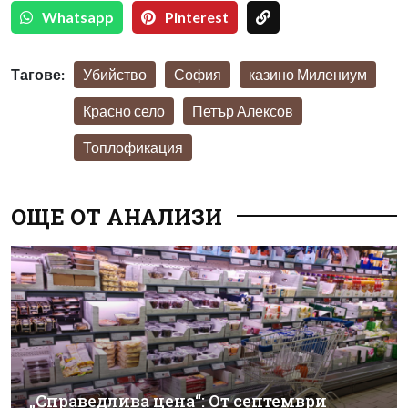
Whatsapp
Pinterest
Тагове:
Убийство
София
казино Милениум
Красно село
Петър Алексов
Топлофикация
ОЩЕ ОТ АНАЛИЗИ
„Справедлива цена“: От септември