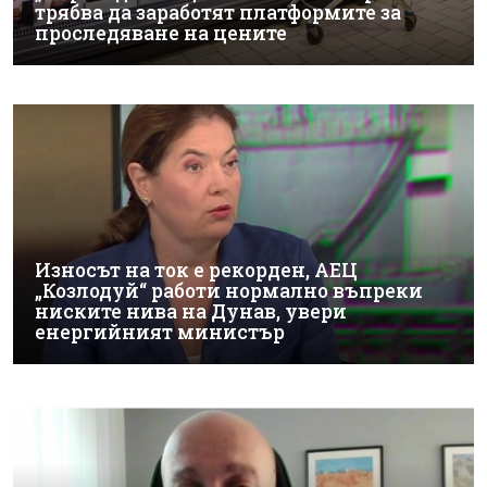
трябва да заработят платформите за
проследяване на цените
Износът на ток е рекорден, АЕЦ
„Козлодуй“ работи нормално въпреки
ниските нива на Дунав, увери
енергийният министър