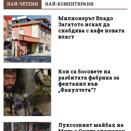
НАЙ-ЧЕТЕНИ
НАЙ-КОМЕНТИРАНИ
Милионерът Владо
Загатото искал да
снабдява с кафе новата
власт
Кои са босовете на
разбитата фабрика за
фентанил във
„Факултета“?
Луксозният майбах на