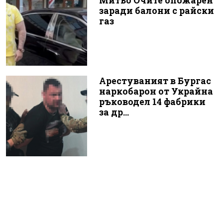
Митьо Очите опожарен
заради балони с райски
газ
Арестуваният в Бургас
наркобарон от Украйна
ръководел 14 фабрики
за др...