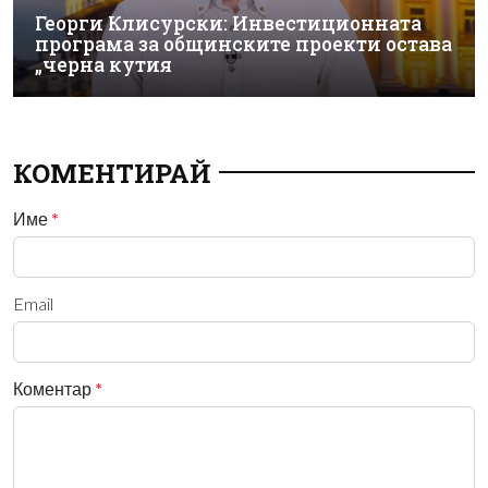
Георги Клисурски: Инвестиционната
програма за общинските проекти остава
„черна кутия
КОМЕНТИРАЙ
Име
*
Email
Коментар
*