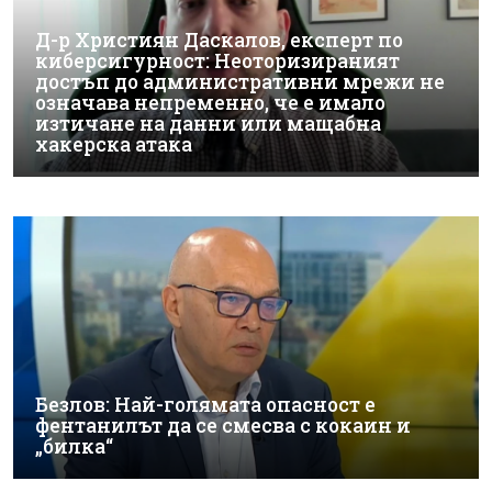
Д-р Християн Даскалов, експерт по
киберсигурност: Неоторизираният
достъп до административни мрежи не
означава непременно, че е имало
изтичане на данни или мащабна
хакерска атака
Безлов: Най-голямата опасност е
фентанилът да се смесва с кокаин и
„билка“