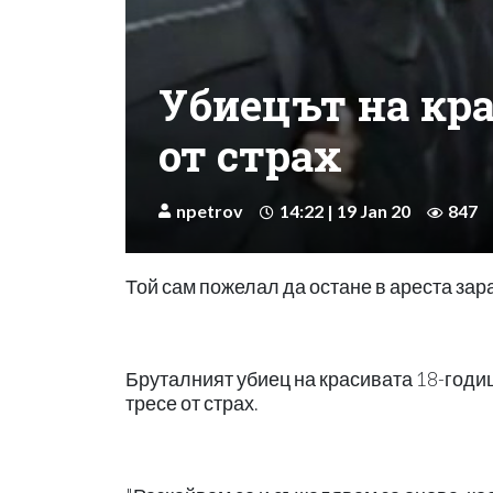
Убиецът на кра
от страх
npetrov
14:22 | 19 Jan 20
847
Той сам пожелал да остане в ареста зар
Бруталният убиец на красивата 18-годиш
тресе от страх.