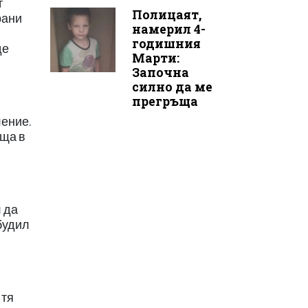
т
Полицаят,
рани
намерил 4-
годишния
де
Марти:
Започна
силно да ме
прегръща
ление.
ъща в
л да
ъбудил
 тя