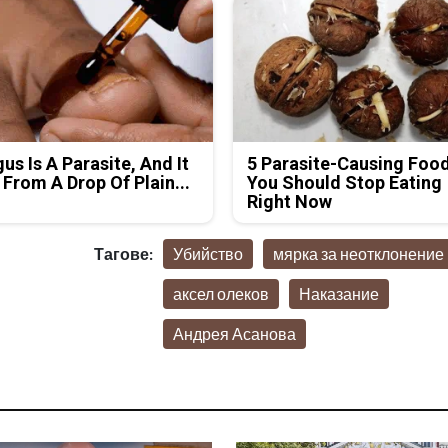
us Is A Parasite, And It
5 Parasite-Causing Foo
 From A Drop Of Plain...
You Should Stop Eating
Right Now
Тагове:
Убийство
мярка за неотклонение
аксел олеков
Наказание
Андрея Асанова