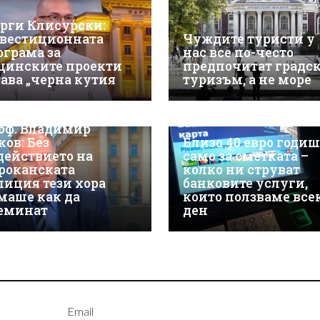
орги Клисурски:
вестиционната
Чуждите туристи у
ограма за
нас все по-често
щинските проекти
предпочитат градс
тава „черна кутия
туризъм, а не море
оф. Владимир
ков: Без
Близо 40 евро годи
действието на
само за сметката –
роканската
колко ни струват
лиция тези хора
банковите услуги,
маше как да
които ползваме все
еминат
ден
Email