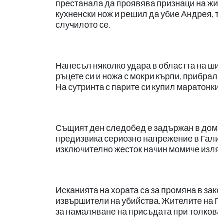
престанала да проявява признаци на жив
кухненски нож и решил да убие Андрея, т
случилото се.
Нанесъл няколко удара в областта на ш
ръцете си и ножа с мокри кърпи, прибрал 
На сутринта с парите си купил маратонки
Същият ден следобед е задържан в дома
предизвика сериозно напрежение в Галич
изключително жесток начин момиче изляз
Исканията на хората са за промяна в зак
извършители на убийства. Жителите на Г
за намаляване на присъдата при толков