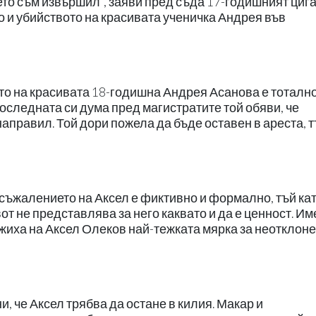
ето съм извършил", заяви пред съда 17-годишният циг
о и убийството на красивата ученичка Андрея във
ото на красивата 18-годишна Андрея Асанова е тоталн
последната си дума пред магистратите той обяви, че
 направил. Той дори пожела да бъде оставен в ареста, 
съжалението на Аксел е фиктивно и формално, тъй кат
от не представлява за него каквато и да е ценност. И
жиха на Аксел Олеков най-тежката мярка за неотклон
, че Аксел трябва да остане в килия. Макар и