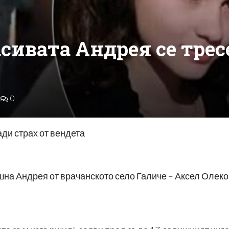
сивата Андрея се трес
0
ади страх от вендета
на Андрея от врачанското село Галиче – Аксел Олеков