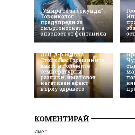
„Умира се за секунди“:
Ге
Токсиколог
Ин
предупреди за
пр
смъртоносната
об
опасност от фентанила
ос
Доц. д-р Живка
Пр
Стойкова: Горещините,
Чу
както и големите
съ
температурни
ма
разлики, имат своя
по
негативен ефект
ня
върху здравето
пр
КОМЕНТИРАЙ
Име
*