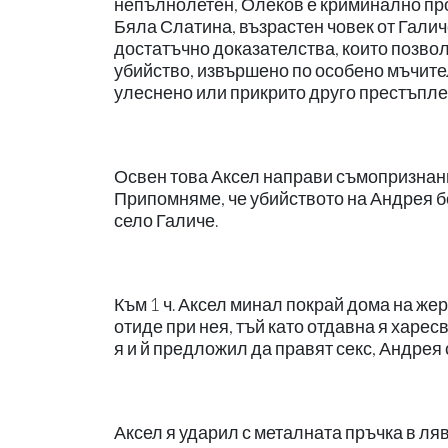
непълнолетен, Олеков е криминално пр
Бяла Слатина, възрастен човек от Галич
достатъчно доказателства, които позво
убийство, извършено по особено мъчител
улеснено или прикрито друго престъпле
Освен това Аксел направи съмопризнани
Припомняме, че убийството на Андрея б
село Галиче.
Към 1 ч. Аксел минал покрай дома на жер
отиде при нея, тъй като отдавна я харес
я и й предложил да правят секс, Андрея 
Аксел я ударил с металната пръчка в ляв