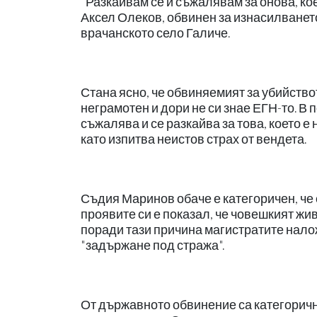
"Разкайвам се и съжалявам за онова, ко
Аксел Олеков, обвинен за изнасилванет
врачанското село Галиче.
Стана ясно, че обвиняемият за убийств
неграмотен и дори не си знае ЕГН-то. В 
съжалява и се разкайва за това, което е
като изпитва неистов страх от вендета.
Съдия Маринов обаче е категоричен, че 
проявите си е показал, че човешкият жив
поради тази причина магистратите нало
"задържане под стража".
От държавното обвинение са категорични