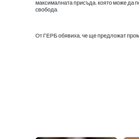
максималната присъда, която може да п
свобода.
От ГЕРБ обявиха, че ще предложат пром