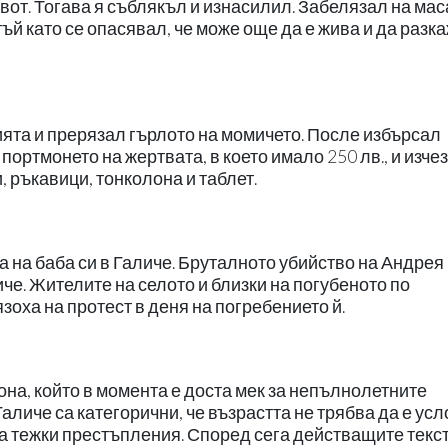
от. Тогава я съблякъл и изнасилил. Забелязал на мас
ъй като се опасявал, че може още да е жива и да разка
ията и прерязал гърлото на момичето. После избърсал
портмонето на жертвата, в което имало 250 лв., и изче
, ръкавици, тонколона и таблет.
 на баба си в Галиче. Бруталното убийство на Андрея
е. Жителите на селото и близки на погубеното по
оха на протест в деня на погребението й.
она, който в момента е доста мек за непълнолетните
аличе са категорични, че възрастта не трябва да е ус
а тежки престъпления. Според сега действащите текс