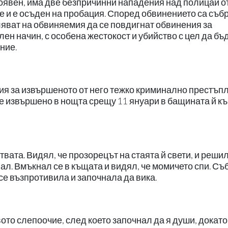
оявен, има две безпричинни нападения над полицай о
е и е осъден на пробация. Според обвинението са съб
ляват на обвиняемия да се повдигнат обвинения за
ен начин, с особена жестокост и убийство с цел да бъ
ние.
я за извършеното от него тежко криминално престъп
е извършено в нощта срещу 11 януари в бащината й к
твата. Видял, че прозорецът на стаята й свети, и реши
вал. Вмъкнал се в къщата и видял, че момичето спи. С
се възпротивила и започнала да вика.
ото слепоочие, след което започнал да я души, докато