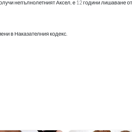
олучи непълнолетният Аксел, е 12 години лишаване о
ени в Наказателния кодекс.