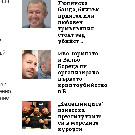
анин
Люлинска
банда, близък
приятел или
любовен
триъгълник
стоят зад
о
убийст...
тъй
Иво Ториното
и Вальо
Бореца ли
организираха
първото
о с
криптоубийство
в Б...
менно
ение
„Калашниците“
изнесоха
пр*ститутките
си в морските
курорти