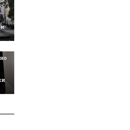
ки
шно
ки